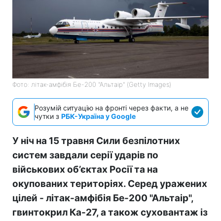
Фото: літак-амфібія Бе-200 "Альтаір" (Getty Images)
Розумій ситуацію на фронті через факти, а не
чутки з
РБК-Україна у Google
У ніч на 15 травня Сили безпілотних
систем завдали серії ударів по
військових об’єктах Росії та на
окупованих територіях. Серед уражених
цілей - літак-амфібія Бе-200 "Альтаір",
гвинтокрил Ка-27, а також суховантаж із