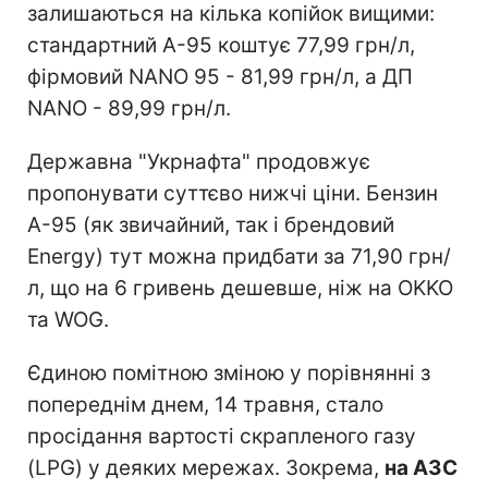
залишаються на кілька копійок вищими:
стандартний А-95 коштує 77,99 грн/л,
фірмовий NANO 95 - 81,99 грн/л, а ДП
NANO - 89,99 грн/л.
Державна "Укрнафта" продовжує
пропонувати суттєво нижчі ціни. Бензин
А-95 (як звичайний, так і брендовий
Energy) тут можна придбати за 71,90 грн/
л, що на 6 гривень дешевше, ніж на OKKO
та WOG.
Єдиною помітною зміною у порівнянні з
попереднім днем, 14 травня, стало
просідання вартості скрапленого газу
(LPG) у деяких мережах. Зокрема,
на АЗС