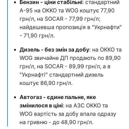
Бензин
-
ціни стабільні
: стандартний
А-95 на OKKO та WOG коштує 77,90
грн/л, на SOCAR - 77,99 грн/л;
найдешевша пропозиція в "Укрнафти"
- 71,90 грн/л.
Дизель - без змін за добу
: на OKKO та
WOG звичайне ДП продають по 89,90
грн/л, на SOCAR - 89,99 грн/л, а в
"Укрнафті" стандартний дизель
коштує 86,90 грн/л.
Автогаз - єдине пальне, яке
змінилося в ціні
: на АЗС OKKO та
WOG вартість за добу впала одразу
на гривню - до 48,90 грн/л.