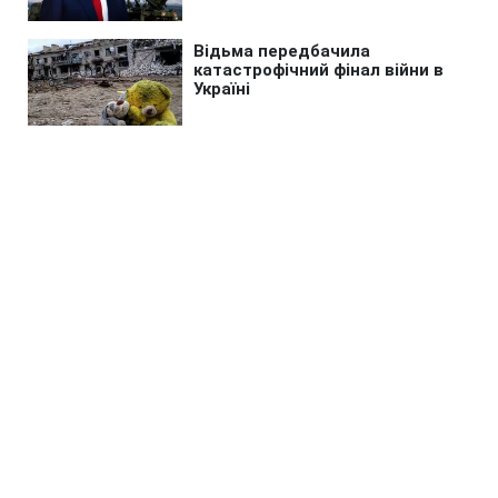
Головна
»
Бізнес
»
Економіка
"Послати бабусю чи НБУ":
Смілянський різко висловився
про банківські послуги біля
фронту
10:23 15.05.2026 Пт
3 хв
Статистика присутності банків у
прифронтових регіонах значно гірша, ніж