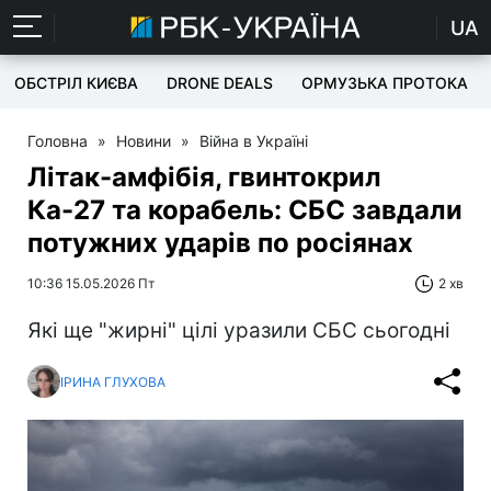
UA
ОБСТРІЛ КИЄВА
DRONE DEALS
ОРМУЗЬКА ПРОТОКА
Головна
»
Новини
»
Війна в Україні
Літак-амфібія, гвинтокрил
Ка-27 та корабель: СБС завдали
потужних ударів по росіянах
10:36 15.05.2026 Пт
2 хв
Які ще "жирні" цілі уразили СБС сьогодні
ІРИНА ГЛУХОВА