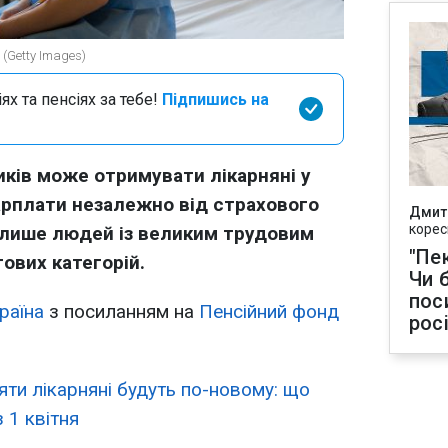
 (Getty Images)
х та пенсіях за тебе!
Підпишись на
ників може отримувати лікарняні у
арплати незалежно від страхового
Дмит
корес
 лише людей із великим трудовим
"Пек
гових категорій.
Чи 
пос
раїна
з посиланням на
Пенсійний фонд
рос
яти лікарняні будуть по-новому: що
 1 квітня