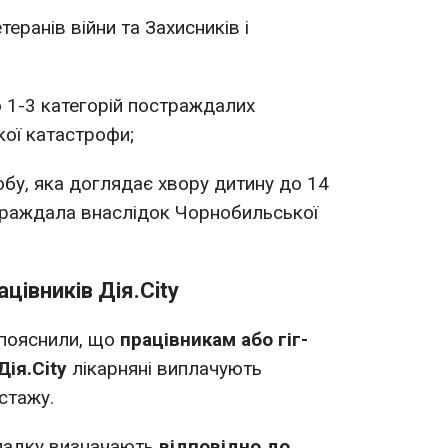
теранів війни та Захисників і
о 1-3 категорій постраждалих
ої катастрофи;
обу, яка доглядає хвору дитину до 14
траждала внаслідок Чорнобильської
цівників Дія.City
 пояснили, що
працівникам або гіг-
ія.City
лікарняні виплачують
стажу.
ипадку визначають
відповідно до