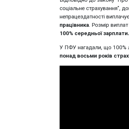
соціальне страхування", д
непрацездатності виплачу
працівника
. Розмір випла
100% середньої зарплати
У ПФУ нагадали, що 100% 
понад восьми років стра