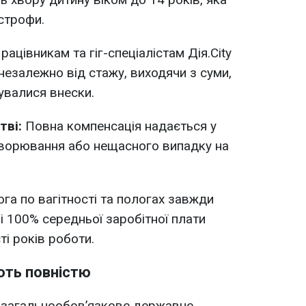
строфи.
рацівникам та гіг-спеціалістам Дія.City
незалежно від стажу, виходячи з суми,
увалися внески.
тві:
Повна компенсація надається у
хворювання або нещасного випадку на
га по вагітності та пологах завжди
і 100% середньої заробітної плати
ті років роботи.
ють повністю
о загальнообов’язкове державне