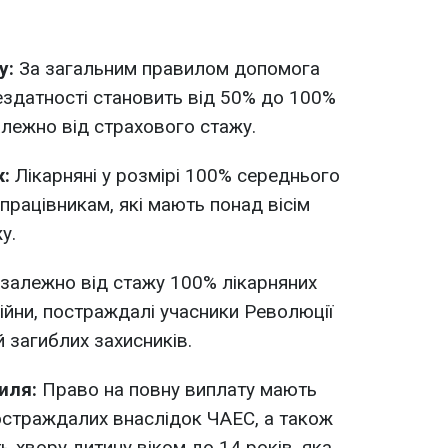
у:
За загальним правилом допомога
ездатності становить від 50% до 100%
алежно від страхового стажу.
ж:
Лікарняні у розмірі 100% середнього
рацівникам, які мають понад вісім
у.
залежно від стажу 100% лікарняних
ійни, постраждалі учасники Революції
й загиблих захисників.
биля:
Право на повну виплату мають
постраждалих внаслідок ЧАЕС, а також
 хвору дитину віком до 14 років, яка