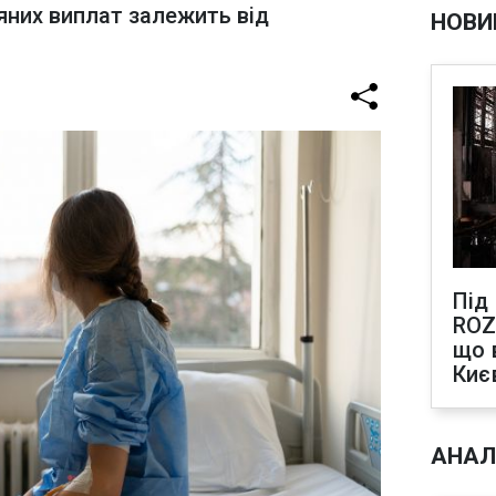
яних виплат залежить від
НОВИ
Під
ROZ
що 
Киє
АНАЛ