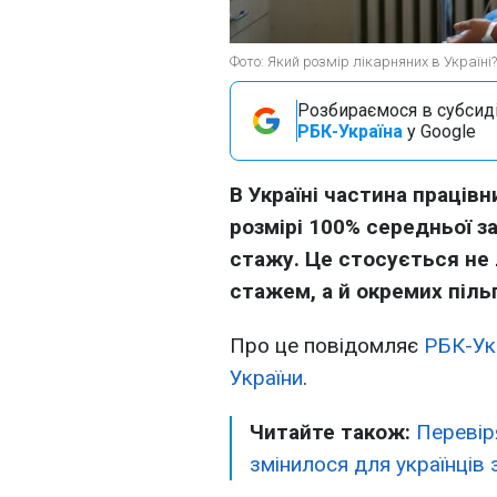
Фото: Який розмір лікарняних в Україні?
Розбираємося в субсидія
РБК-Україна
у Google
В Україні частина праців
розмірі 100% середньої з
стажу. Це стосується не
стажем, а й окремих піль
Про це повідомляє
РБК-Ук
України
.
Читайте також:
Перевір
змінилося для українців з