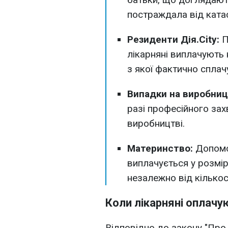
постраждала від ката
Резиденти Дія.City:
П
лікарняні виплачують 
з якої фактично сплач
Випадки на виробниц
разі професійного за
виробництві.
Материнство:
Допомо
виплачується у розмір
незалежно від кількос
Коли лікарняні оплачу
Відповідно до закону "Пр