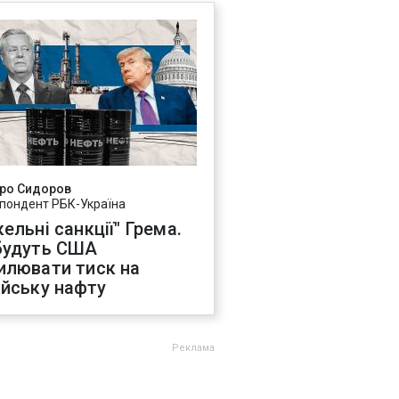
ро Сидоров
пондент РБК-Україна
ельні санкції" Грема.
будуть США
илювати тиск на
ійську нафту