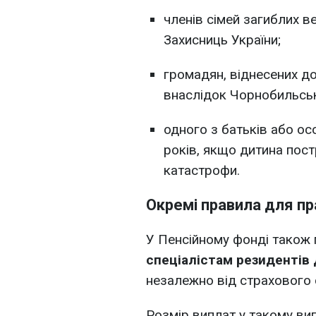
членів сімей загиблих ве
Захисниць України;
громадян, віднесених д
внаслідок Чорнобильськ
одного з батьків або ос
років, якщо дитина пос
катастрофи.
Окремі правила для пра
У Пенсійному фонді також
спеціалістам резидентів Д
незалежно від страхового 
Розмір виплат у такому в