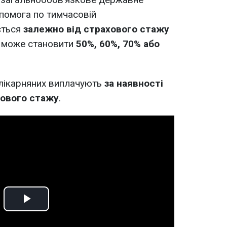
опомога по тимчасовій
ється
залежно від страхового стажу
т може становити
50%, 60%, 70% або
.
лікарняних виплачують
за наявності
хового стажу
.
Play