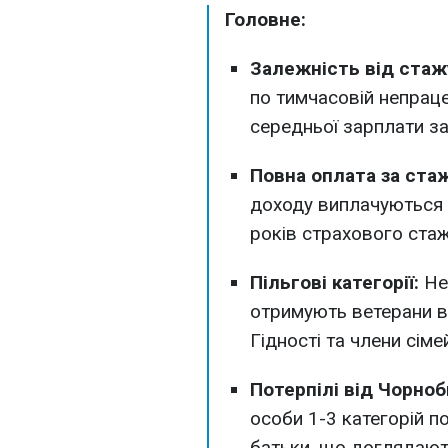
Головне:
Залежність від стаж
по тимчасовій непрац
середньої зарплати з
Повна оплата за ста
доходу виплачуються п
років страхового стаж
Пільгові категорії:
Не
отримують ветерани в
Гідності та члени сіме
Потерпілі від Чорно
особи 1-3 категорій 
батьки, що доглядають