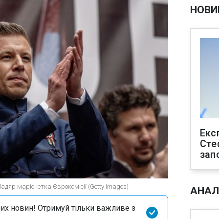
НОВИ
Екс
Сте
зап
адяр маріонетка Єврокомісії (Getty Images)
АНАЛ
их новин! Отримуй тільки важливе з