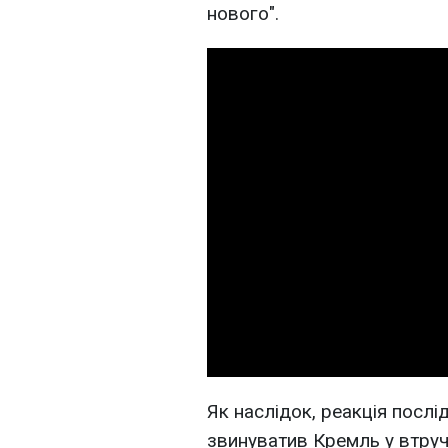
нового".
Як наслідок, реакція послі
звинуватив Кремль у втруч