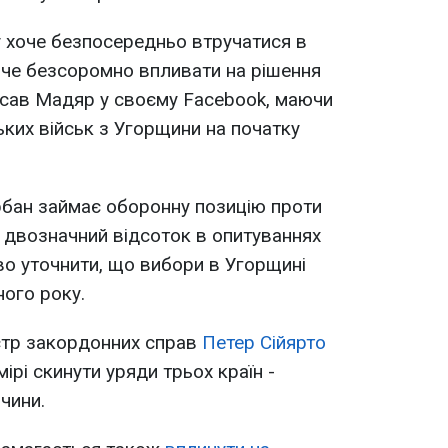
ву хоче безпосередньо втручатися в
хоче безсоромно впливати на рішення
писав Мадяр у своєму Facebook, маючи
ьких військ з Угорщини на початку
рбан займає оборонну позицію проти
є двозначний відсоток в опитуваннях
о уточнити, що вибори в Угорщині
ного року.
стр закордонних справ
Петер Сійярто
мірі скинути уряди трьох країн -
чини.