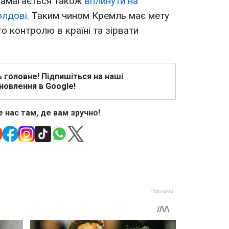
намагається також
вплинути на
олдові
. Таким чином Кремль має мету
о контролю в країні та зірвати
ь головне! Підпишіться на наші
новлення в Google!
 нас там, де вам зручно!