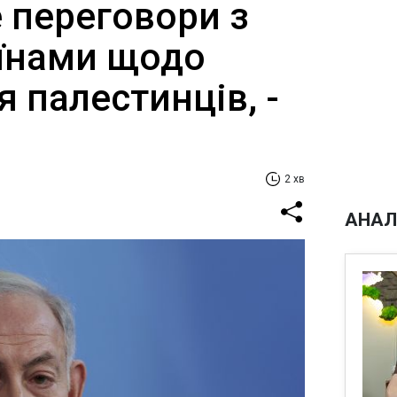
е переговори з
аїнами щодо
 палестинців, -
2 хв
АНАЛ