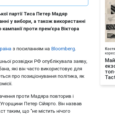
ької партії Тиса Петер Мадяр
анні у вибори, а також використанні
 кампанії проти прем'єра Віктора
раїна
з посиланням на
Bloomberg
.
Кост
корес
Май
ньої розвідки РФ опублікувала заяву,
екз
ана, які він часто використовує для
топ
ться про позиціонування політика, як
Tact
місії.
вачення проти Мадяра повторив і
 Угорщини Петер Сійярто
. Він назвав
ст таким, що "не містить нічого