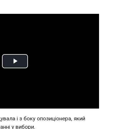
Play
Video
дувала і з боку опозиціонера, який
анні у вибори.