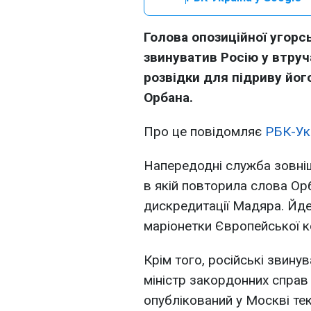
Голова опозиційної угорс
звинуватив Росію у втруч
розвідки для підриву його
Орбана.
Про це повідомляє
РБК-Ук
Напередодні служба зовніш
в якій повторила слова Орб
дискредитації Мадяра. Йде
маріонетки Європейської ко
Крім того, російські звину
міністр закордонних справ
опублікований у Москві тек