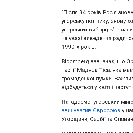
"Після 34 років Росія зно
угорську політику, знову 
угорських виборців", - на
на увазі виведення радянс
1990-х років.
Bloomberg зазначає, що О
партії Мадяра Тіса, яка ма
громадської думки. Важлив
відбудуться у квітні наступ
Нагадаємо, угорський міні
звинуватив Євросоюз
у на
Угорщини, Сербії та Словач