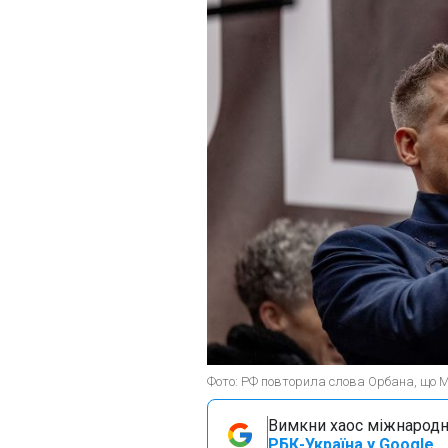
Фото: РФ повторила слова Орбана, що М
Вимкни хаос міжнародн
РБК-Україна у Google