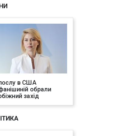
НИ
послу в США
фанішиній обрали
обіжний захід
ІТИКА