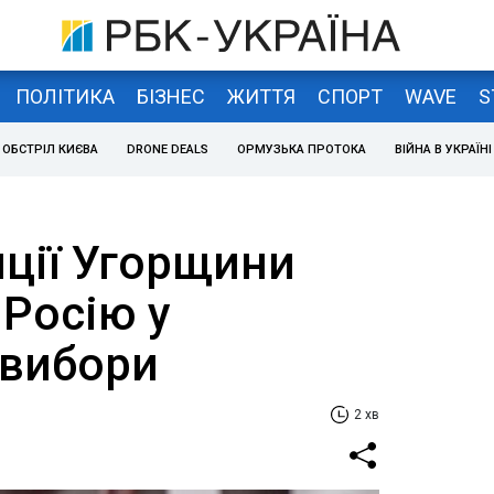
ПОЛІТИКА
БІЗНЕС
ЖИТТЯ
СПОРТ
WAVE
S
ОБСТРІЛ КИЄВА
DRONE DEALS
ОРМУЗЬКА ПРОТОКА
ВІЙНА В УКРАЇНІ
иції Угорщини
 Росію у
 вибори
2 хв