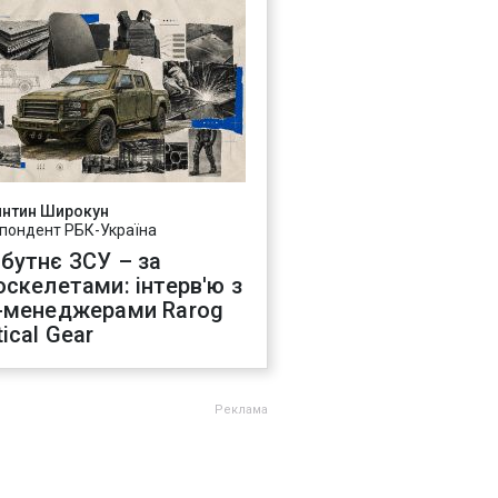
янтин Широкун
пондент РБК-Україна
бутнє ЗСУ – за
оскелетами: інтерв'ю з
-менеджерами Rarog
ical Gear