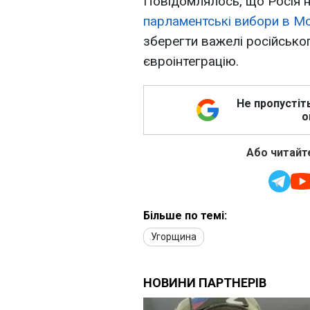
Повідомлялось, що Росія 
парламентські вибори в М
зберегти важелі російськог
євроінтеграцію.
Не пропустіт
о
Або читайте
Більше по темі:
Угорщина