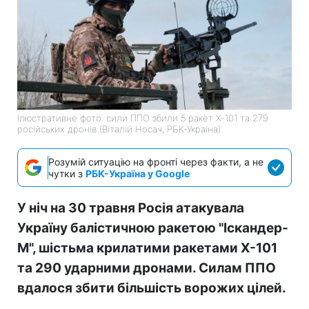
Ілюстративне фото: сили ППО збили 5 ракет Х-101 та 279
російських дронів (Віталій Носач, РБК-Україна)
Розумій ситуацію на фронті через факти, а не
чутки з
РБК-Україна у Google
У ніч на 30 травня Росія атакувала
Україну балістичною ракетою "Іскандер-
М", шістьма крилатими ракетами Х-101
та 290 ударними дронами. Силам ППО
вдалося збити більшість ворожих цілей.