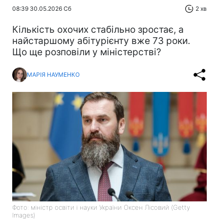
08:39 30.05.2026 Сб
2 хв
Кількість охочих стабільно зростає, а
найстаршому абітурієнту вже 73 роки.
Що ще розповіли у міністерстві?
МАРІЯ НАУМЕНКО
Фото: міністр освіти і науки України Оксен Лісовий (Getty
Images)