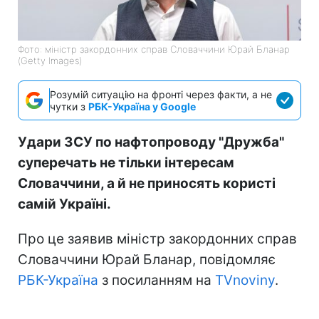
Фото: міністр закордонних справ Словаччини Юрай Бланар
(Getty Images)
Розумій ситуацію на фронті через факти, а не
чутки з
РБК-Україна у Google
Удари ЗСУ по нафтопроводу "Дружба"
суперечать не тільки інтересам
Словаччини, а й не приносять користі
самій Україні.
Про це заявив міністр закордонних справ
Словаччини Юрай Бланар, повідомляє
РБК-Україна
з посиланням на
TVnoviny
.