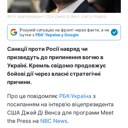
Фото: віцепрезидент США Джей Ді Венс (Getty Images)
Розумій ситуацію на фронті через факти, а не
чутки з
РБК-Україна у Google
Санкції проти Росії навряд чи
призведуть до припинення вогню в
Україні. Кремль свідомо продовжує
бойові дії через власні стратегічні
причини.
Про це повідомляє
РБК-Україна
з
посиланням на інтерв'ю віцепрезидента
США Джей Ді Венса для програми Meet
the Press на
NBC News
.