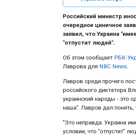
Российский министр ино
очередное циничное заявл
заявил, что Украина "име
"отпустит людей".
Об этом сообщает
РБК-Ук
Лаврова для
NBC News
.
Лавров среди прочего пос
российского диктатора Вла
украинский народы - это о
наша". Лавров дал понять,
"Это неправда. Украина им
условии, что "отпустит" лю