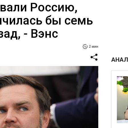
вали Россию,
нчилась бы семь
ад, - Вэнс
2 мин
АНАЛ