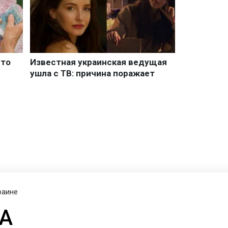
раине
ША