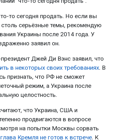
ании "что-то сегодня продать".
то-то сегодня продать. Но если вы
е столь серьёзные темы, рекомендую
вания Украины после 2014 года. У
аздраженно заявил он.
президент Джей Ди Вэнс заявил, что
ить в некоторых своих требованиях
. В
ь признать, что РФ не сможет
неточный режим, а Украина после
альную целостность.
читают, что Украина, США и
тепенно продвигаются в вопросе
есмотря на попытки Москвы сорвать
м
глава Кремля не готов к встрече
. К