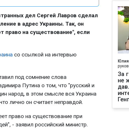
странных дел Сергей Лавров сделал
ение в адрес Украины. Так, он
ет право на существование", если
раина
со ссылкой на интервью
Юлия
руков
За 
тавил под сомнение слова
не 
димира Путина о том, что "русский и
дав
инт
дин народ, в этом смысле вся Украина
Ген
 что лично он считает неправдой.
еет право на существование при
дей", - заявил российский министр.