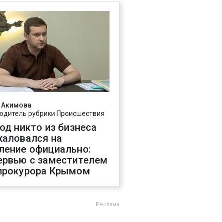
 Акимова
одитель рубрики Происшествия
год никто из бизнеса
жаловался на
ление официально:
ервью с заместителем
прокурора Крымом