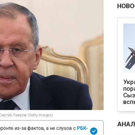
НОВО
Укр
пор
Сыз
всп
Сергей Лавров (Getty Images)
АНАЛ
онте из-за фактов, а не слухов с
РБК-