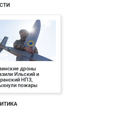
СТИ
аинские дроны
азили Ильский и
ранский НПЗ,
ыхнули пожары
ИТИКА