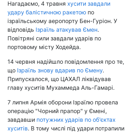
Нагадаємо, 4 травня
хусити завдали
удару балістичною ракетою
по
ізраїльському аеропорту Бен-Гуріон. У
відповідь
Ізраїль атакував Ємен
.
Повітряні сили завдали ударів по
портовому місту Ходейда.
14 червня надійшло повідомлення про те,
що
Ізраїль знову вдарив по Ємену
.
Припускалося, що ЦАХАЛ ліквідував
главу хуситів Мухаммеда Аль-Гамарі.
7 липня Армія оборони Ізраїлю провела
операцію "Чорний прапор" у Ємені,
завдавши
потужних ударів по об'єктах
хуситів
. В тому числі під удари потрапили