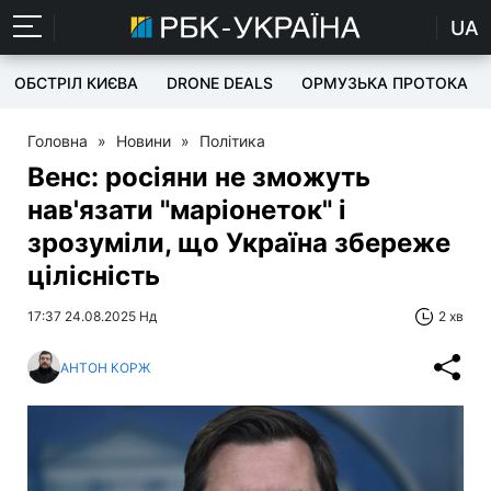
UA
ОБСТРІЛ КИЄВА
DRONE DEALS
ОРМУЗЬКА ПРОТОКА
Головна
»
Новини
»
Політика
Венс: росіяни не зможуть
нав'язати "маріонеток" і
зрозуміли, що Україна збереже
цілісність
17:37 24.08.2025 Нд
2 хв
АНТОН КОРЖ