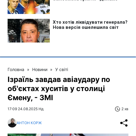
Головна
»
Новини
»
У світі
Ізраїль завдав авіаудару по
об'єктах хуситів у столиці
Ємену, - ЗМІ
17:09 24.08.2025 Нд
2 хв
АНТОН КОРЖ