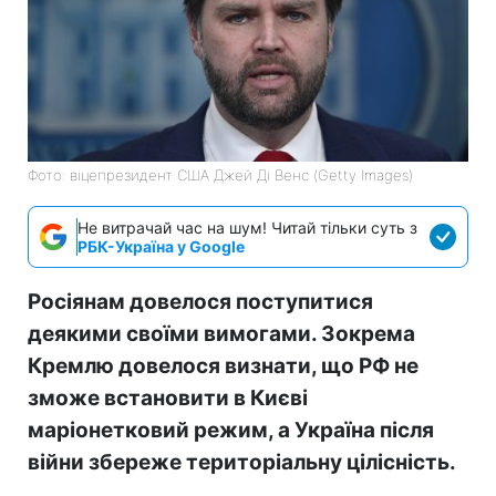
Фото: віцепрезидент США Джей Ді Венс (Getty Images)
Не витрачай час на шум! Читай тільки суть з
РБК-Україна у Google
Росіянам довелося поступитися
деякими своїми вимогами. Зокрема
Кремлю довелося визнати, що РФ не
зможе встановити в Києві
маріонетковий режим, а Україна після
війни збереже територіальну цілісність.