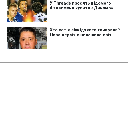
Головна
»
Новини
»
Війна в Україні
ЗСУ звільнили відразу три села
на Донбасі: Сирський розповів
деталі
16:59 24.08.2025 Нд
2 хв
КАРІНА ЛЕВИЦЬКА