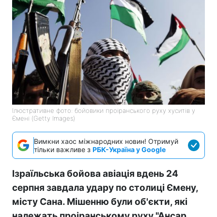
Ілюстративне фото: бойовики проіранського руху хуситів у
Ємені (Getty Images)
Вимкни хаос міжнародних новин! Отримуй
тільки важливе з
РБК-Україна у Google
Ізраїльська бойова авіація вдень 24
серпня завдала удару по столиці Ємену,
місту Сана. Мішенню були об'єкти, які
належать проіранському руху "Ансар