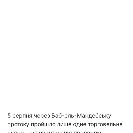
5 серпня через Баб-ель-Мандебську
протоку пройшло лише одне торговельне
судно - суховантаж під прапором