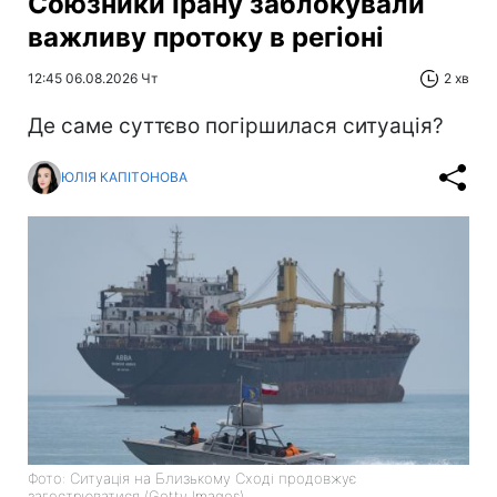
Союзники Ірану заблокували
важливу протоку в регіоні
12:45 06.08.2026 Чт
2 хв
Де саме суттєво погіршилася ситуація?
ЮЛІЯ КАПІТОНОВА
Фото: Ситуація на Близькому Сході продовжує
загострюватися (Getty Images)