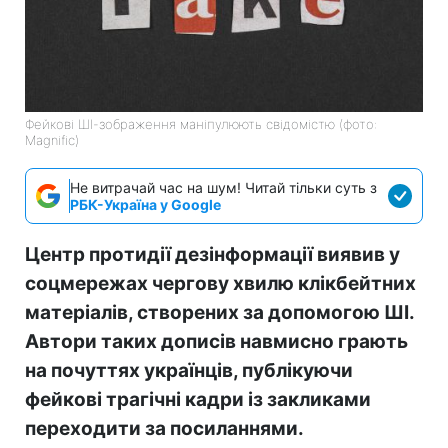
Фейкові ШІ-зображення маніпулюють свідомістю (фото:
Magnific)
Не витрачай час на шум! Читай тільки суть з
РБК-Україна у Google
Центр протидії дезінформації виявив у
соцмережах чергову хвилю клікбейтних
матеріалів, створених за допомогою ШІ.
Автори таких дописів навмисно грають
на почуттях українців, публікуючи
фейкові трагічні кадри із закликами
переходити за посиланнями.