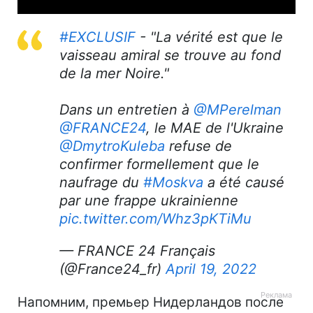
#EXCLUSIF
- "La vérité est que le
vaisseau amiral se trouve au fond
de la mer Noire."
Dans un entretien à
@MPerelman
@FRANCE24
, le MAE de l'Ukraine
@DmytroKuleba
refuse de
confirmer formellement que le
naufrage du
#Moskva
a été causé
par une frappe ukrainienne
pic.twitter.com/Whz3pKTiMu
— FRANCE 24 Français
(@France24_fr)
April 19, 2022
Напомним, премьер Нидерландов после