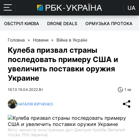
UA
ОБСТРІЛ КИЄВА
DRONE DEALS
ОРМУЗЬКА ПРОТОКА
Головна
»
Новини
»
Війна в Україні
Кулеба призвал страны
последовать примеру США и
увеличить поставки оружия
Украине
16:13 19.04.2022 Вт
1 хв
НАТАЛІЯ ЮРЧЕНКО
Фото: министр иностранных дел Дмитрий Кулеба (Виталий
Носач, РБК-Украина)