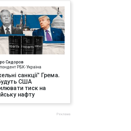
ро Сидоров
пондент РБК-Україна
ельні санкції" Грема.
будуть США
илювати тиск на
ійську нафту