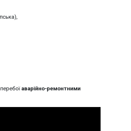
пська),
 перебої
аварійно-ремонтними