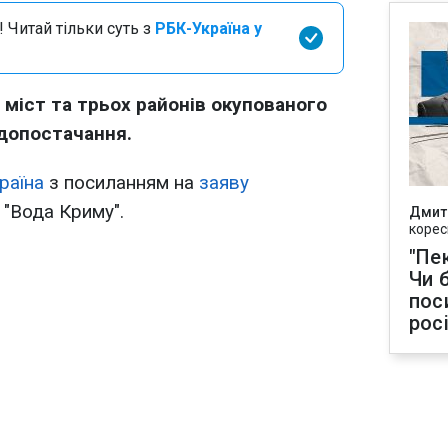
 Читай тільки суть з
РБК-Україна у
 міст та трьох районів окупованого
допостачання.
раїна
з посиланням на
заяву
 "Вода Криму".
Дмит
корес
"Пек
Чи 
пос
рос