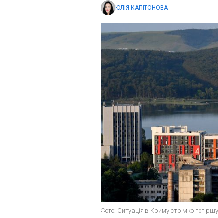
ЮЛІЯ КАПІТОНОВА
Фото: Ситуація в Криму стрімко погіршу