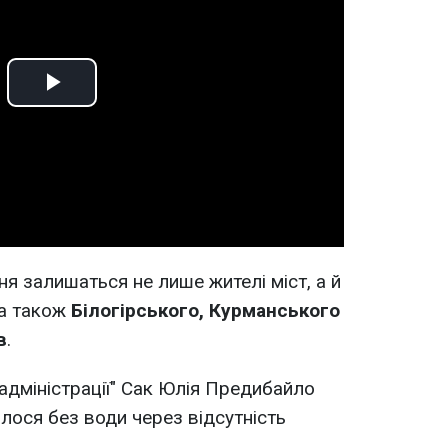
Play
Video
я залишаться не лише жителі міст, а й
 а також
Білогірського, Курманського
в
.
адміністрації" Сак Юлія Предибайло
лося без води через відсутність