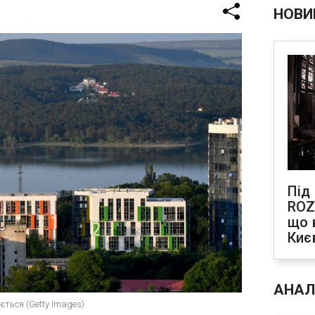
НОВИ
Під
ROZ
що 
Киє
АНАЛ
ється (Getty Images)