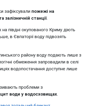
ки зафіксували
пожежі на
та залізничній станції
.
х на півдні окупованого Криму діють
льше, в Євпаторії воду підвозять
лтинського району воду подають лише з
логічні обмеження запровадили в селі
лицях водопостачання доступне лише
азивають проблеми з
цит води у водосховищах
.
тався тотальний блекаут
.