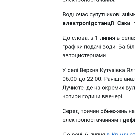
Водночас супутникові знім
електропідстанції "Саки" 
До слова, з 1 липня в села
графіки подачі води. Ба бі
автоцистернами.
У селі Верхня Кутузівка Я
06:00 до 22:00. Раніше ана
Лучисте, де на окремих ву
чотири години ввечері.
Серед причин обмежень н
електропостачанням і
дефі
До речі, 6 липня
в Криму с