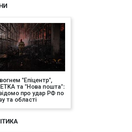
НИ
 вогнем "Епіцентр",
ETKA та "Нова пошта":
відомо про удар РФ по
ву та області
ІТИКА