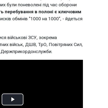
 них були поневолені під час оборони
ть перебування в полоні є ключовим
сків обмінів "1000 на 1000", - йдеться
ся військові ЗСУ, зокрема
них військ, ДШВ, ТрО, Повітряних Сил,
та Держприкордонслужби.
Play