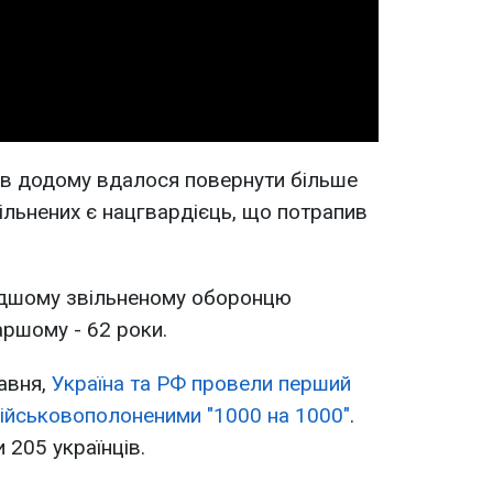
Video
ів додому вдалося повернути більше
вільнених є нацгвардієць, що потрапив
одшому звільненому оборонцю
аршому - 62 роки.
равня,
Україна та РФ провели перший
ійськовополоненими "1000 на 1000"
.
205 українців.