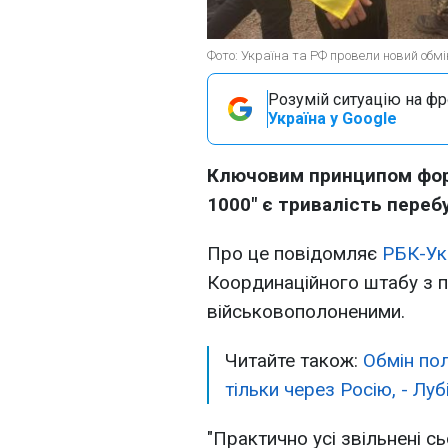
Фото: Україна та РФ провели новий обмі
Розумій ситуацію на фро
Україна у Google
Ключовим принципом форм
1000" є тривалість переб
Про це повідомляє
РБК-Ук
Координаційного штабу з 
військовополоненими.
Читайте також:
Обмін по
тільки через Росію, - Луб
"Практично усі звільнені с