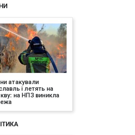
НИ
ни атакували
славль і летять на
кву: на НПЗ виникла
жежа
ІТИКА