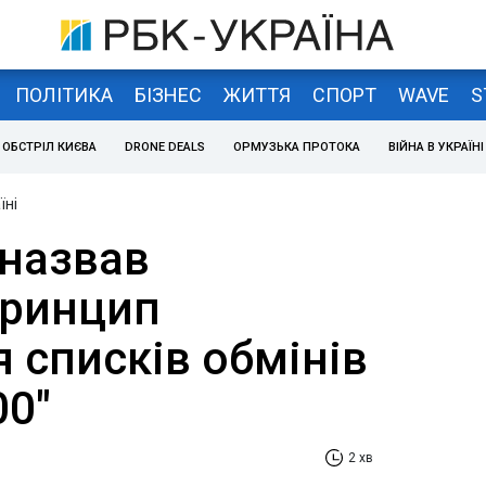
ПОЛІТИКА
БІЗНЕС
ЖИТТЯ
СПОРТ
WAVE
S
ОБСТРІЛ КИЄВА
DRONE DEALS
ОРМУЗЬКА ПРОТОКА
ВІЙНА В УКРАЇНІ
їні
назвав
принцип
 списків обмінів
00"
2 хв