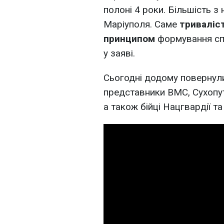
полоні 4 роки. Більшість з
Маріуполя. Саме
триваліс
принципом
формування спи
у заяві.
Сьогодні додому повернули
представники ВМС, Сухопут
а також бійці Нацгвардії 