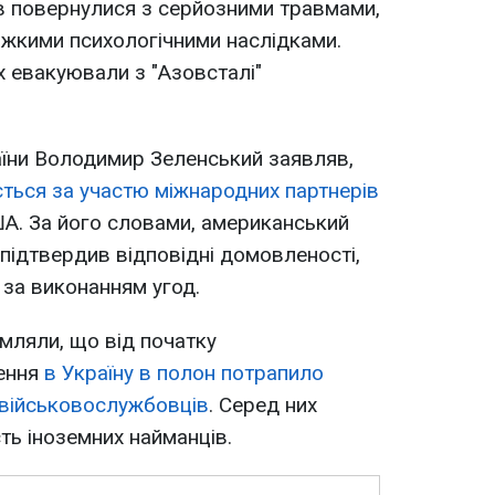
ів повернулися з серйозними травмами,
ажкими психологічними наслідками.
х евакуювали з "Азовсталі"
аїни Володимир Зеленський заявляв,
ється за участю міжнародних партнерів
ША. За його словами, американський
ідтвердив відповідні домовленості,
за виконанням угод.
мляли, що від початку
ення
в Україну в полон потрапило
 військовослужбовців
. Серед них
ть іноземних найманців.