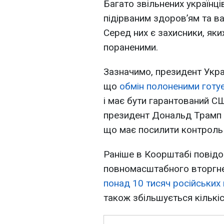
Багато звільнених українц
підірваним здоров’ям та в
Серед них є захисники, яки
пораненими.
Зазначимо, президент Укр
що
обмін полоненими готу
і має бути гарантований С
президент Дональд Трамп п
що має посилити контроль 
Раніше в Коорштабі повідо
повномасштабного вторгн
понад 10 тисяч російських
також збільшується кількіс