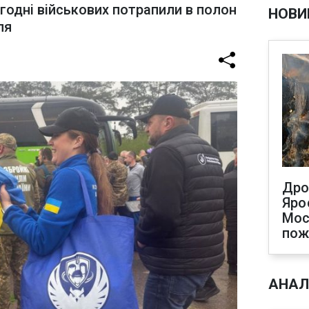
огодні військових потрапили в полон
НОВИ
ля
Дро
Яро
Мос
по
АНАЛ