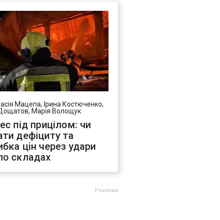
асія Мацепа, Ірина Костюченко,
Дощатов, Марія Волощук
нес під прицілом: чи
ати дефіциту та
ибка цін через удари
по складах