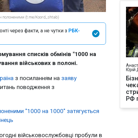
н полоненими (t.me/Koord_shtab)
нті через факти, а не чутки з
РБК-
ування списків обмінів "1000 на
ування військових в полоні.
Анаст
Юрій 
раїна
з посиланням на
заяву
Біз
чек
питань поводження з
стр
РФ 
лоненими "1000 на 1000" затягується
інець
ьогодні військовослужбовці пробули в