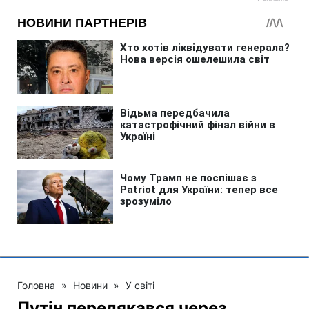
Головна
»
Новини
»
У світі
Путін перелякався через