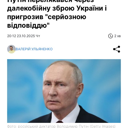
далекобійну зброю України і
пригрозив "серйозною
відповіддю"
20:12 23.10.2025 Чт
2 хв
ВАЛЕРІЙ УЛЬЯНЕНКО
Фото: російський диктатор Володимир Путін (Getty Images)