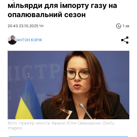
мільярди для імпорту газу на
опалювальний сезон
20:43 23.10.2025 Чт
1 хв
АНТОН КОРЖ
Фото: прем'єр-міністр України Юлія Свириденко (Getty
Images)