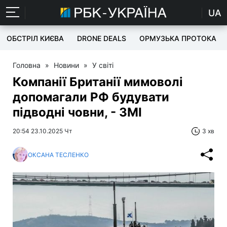
UA
ОБСТРІЛ КИЄВА
DRONE DEALS
ОРМУЗЬКА ПРОТОКА
Головна
»
Новини
»
У світі
Компанії Британії мимоволі
допомагали РФ будувати
підводні човни, - ЗМІ
20:54 23.10.2025 Чт
3 хв
ОКСАНА ТЕСЛЕНКО