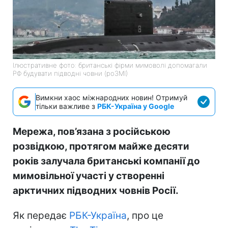
Ілюстративне фото: британські фірми мимоволі допомагали
РФ будувати підводні човни (роЗМІ)
Вимкни хаос міжнародних новин! Отримуй
тільки важливе з
РБК-Україна у Google
Мережа, пов’язана з російською
розвідкою, протягом майже десяти
років залучала британські компанії до
мимовільної участі у створенні
арктичних підводних човнів Росії.
Як передає
РБК-Україна
, про це