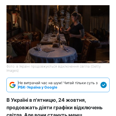
Фото: в Україні продовжуються відключення світла (Getty
Images)
Не витрачай час на шум! Читай тільки суть з
РБК-Україна у Google
В Україні в п'ятницю, 24 жовтня,
продовжать діяти графіки відключень
світла. Але вони стануть менш