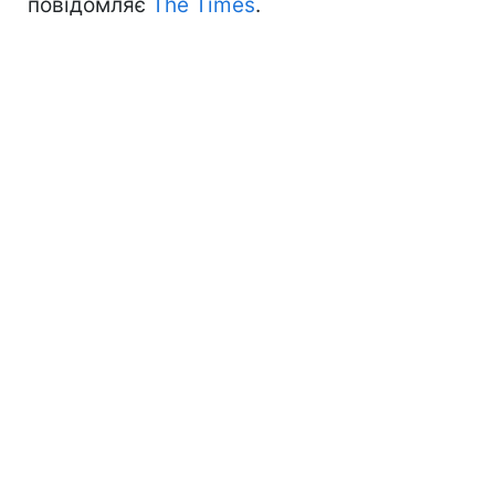
повідомляє
The Times
.