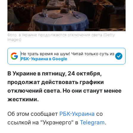
Фото: в Украине продолжаются отключения света (Getty
Images)
Не трать время на шум! Читай только суть из
РБК-Украина в Google
В Украине в пятницу, 24 октября,
продолжат действовать графики
отключений света. Но они станут менее
жесткими.
Об этом сообщает
РБК-Украина
со
ссылкой на "Укрэнерго" в
Telegram
.