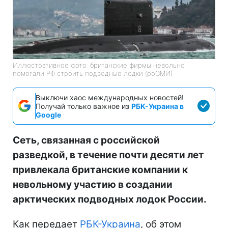
Иллюстративное фото: британские фирмы невольно
помогали РФ строить подводные лодки (роСМИ)
Выключи хаос международных новостей!
Получай только важное из
РБК-Украина в
Google
Сеть, связанная с российской
разведкой, в течение почти десяти лет
привлекала британские компании к
невольному участию в создании
арктических подводных лодок России.
Как передает
РБК-Украина
, об этом