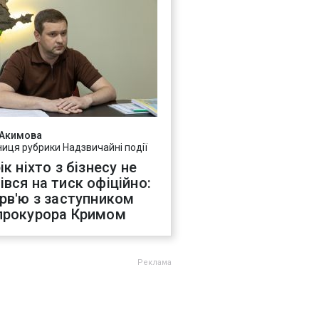
 Акимова
ниця рубрики Надзвичайні події
ік ніхто з бізнесу не
івся на тиск офіційно:
ерв'ю з заступником
прокурора Кримом