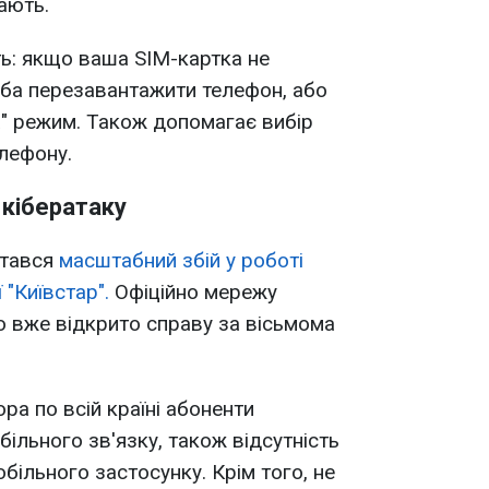
вають.
ь: якщо ваша SIM-картка не
еба перезавантажити телефон, або
а" режим. Також допомагає вибір
лефону.
з кібератаку
стався
масштабний збій у роботі
 "Київстар".
Офіційно мережу
о вже відкрито справу за вісьмома
ора по всій країні абоненти
більного зв'язку, також відсутність
більного застосунку. Крім того, не