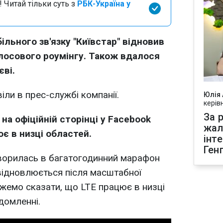
 Читай тільки суть з
РБК-Україна у
ільного зв'язку "Київстар" відновив
лосового роумінгу. Також вдалося
єві.
іли в прес-службі компанії.
Юлія
керів
За р
на офіційній сторінці у Facebook
жал
є в низці областей.
інт
Ген
творилась в багатогодинний марафон
відновлюється після масштабної
ожемо сказати, що LTE працює в низці
ідомленні.