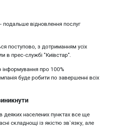
 - подальше відновлення послуг
ься поступово, з дотриманням усіх
ли в прес-службі "Київстар".
о інформування про 100%
омпанія буде робити по завершенні всіх
виникнути
в деяких населених пунктах все ще
ні складнощі із якістю зв`язку, але