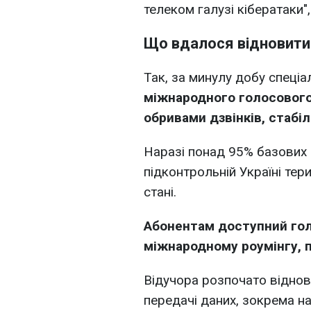
телеком галузі кібератаки",
Що вдалося відновити
Так, за минулу добу спеціа
міжнародного голосового
обривами дзвінків, стабілі
Наразі понад 95% базових 
підконтрольній Україні тер
стані.
Абонентам доступний голо
міжнародному роумінгу, 
Відучора розпочато віднов
передачі даних, зокрема на