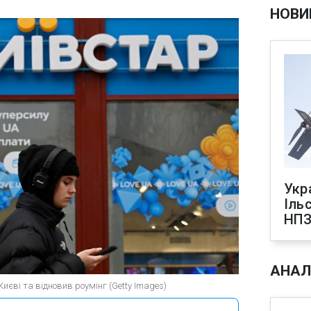
НОВИ
Укр
Іль
НПЗ
АНАЛ
Києві та відновив роумінг (Getty Images)