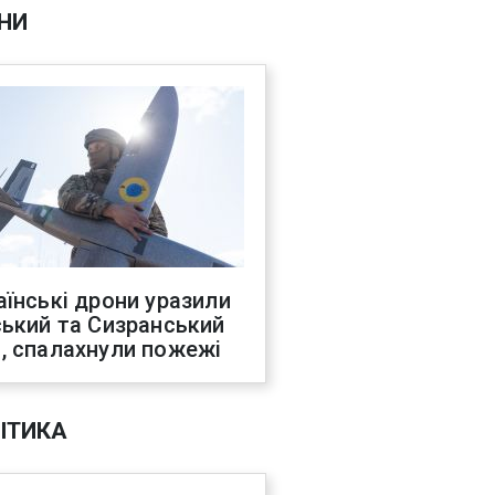
НИ
аїнські дрони уразили
ський та Сизранський
, спалахнули пожежі
ІТИКА