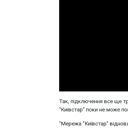
Так, підключення все ще т
"Київстар" поки не може по
"Мережа "Київстар" віднов