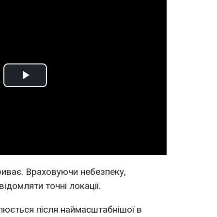
Play
Video
риває. Враховуючи небезпеку,
відомляти точні локації.
люється після наймасштабнішої в