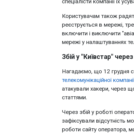
спеціалісти компанії їх усу
Користувачам також радят
реєструється в мережі, тр
включити і виключити "аві
мережі у налаштуваннях те
Збій у "Київстар" чере
Нагадаємо, що 12 грудня 
телекомунікаційної компанії
атакували хакери, через щ
статтями.
Через збій у роботі операт
зафіксували відсутність мо
роботи сайту оператора, мо