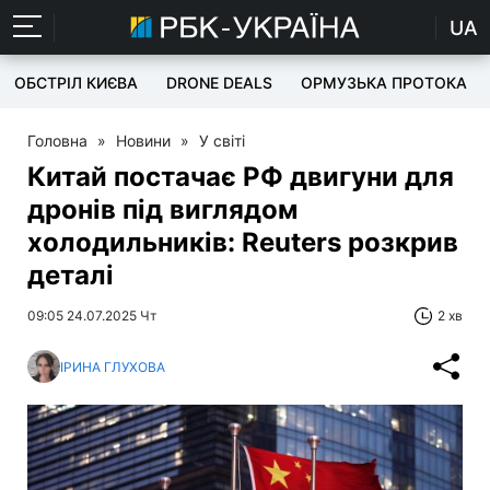
UA
ОБСТРІЛ КИЄВА
DRONE DEALS
ОРМУЗЬКА ПРОТОКА
Головна
»
Новини
»
У світі
Китай постачає РФ двигуни для
дронів під виглядом
холодильників: Reuters розкрив
деталі
09:05 24.07.2025 Чт
2 хв
ІРИНА ГЛУХОВА