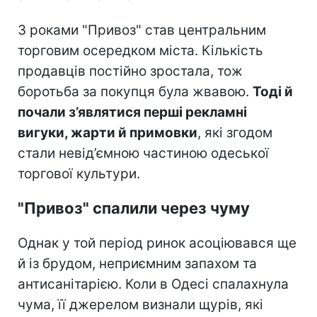
З роками "Привоз" став центральним
торговим осередком міста. Кількість
продавців постійно зростала, тож
боротьба за покупця була жвавою.
Тоді й
почали з’являтися перші рекламні
вигуки, жарти й примовки
, які згодом
стали невід’ємною частиною одеської
торгової культури.
"Привоз" спалили через чуму
Однак у той період ринок асоціювався ще
й із брудом, неприємним запахом та
антисанітарією. Коли в Одесі спалахнула
чума, її джерелом визнали щурів, які