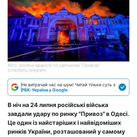
Фото: росіяни вдарили по одеському "Привозу"
(t.me/dsns_telegram)
Не витрачай час на шум! Читай тільки суть з
РБК-Україна у Google
В ніч на 24 липня російські війська
завдали удару по ринку "Привоз" в Одесі.
Це один із найстаріших і найвідоміших
ринків України, розташований у самому