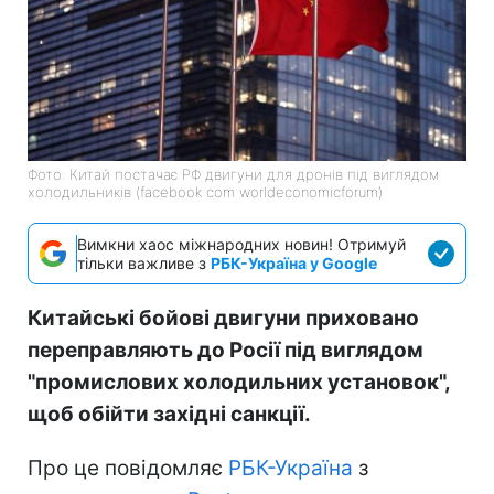
Фото: Китай постачає РФ двигуни для дронів під виглядом
холодильників (facebook com worldeconomicforum)
Вимкни хаос міжнародних новин! Отримуй
тільки важливе з
РБК-Україна у Google
Китайські бойові двигуни приховано
переправляють до Росії під виглядом
"промислових холодильних установок",
щоб обійти західні санкції.
Про це повідомляє
РБК-Україна
з