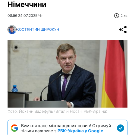
Німеччини
08:56 24.07.2025 Чт
2 хв
КОСТЯНТИН ШИРОКУН
Фото: Йоханн Вадефуль (Віталій Носач, РБК-Україна)
Вимкни хаос міжнародних новин! Отримуй
тільки важливе з
РБК-Україна у Google