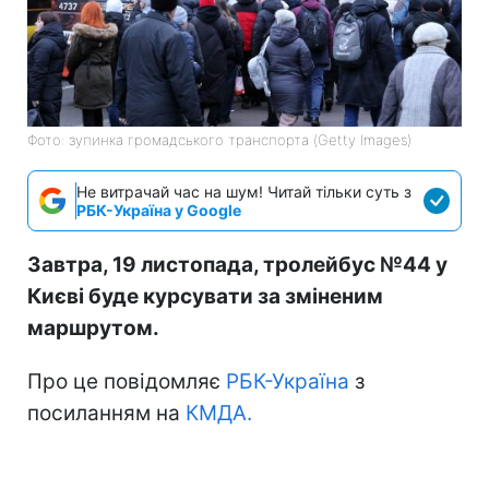
Фото: зупинка громадського транспорта (Getty Images)
Не витрачай час на шум! Читай тільки суть з
РБК-Україна у Google
Завтра, 19 листопада, тролейбус №44 у
Києві буде курсувати за зміненим
маршрутом.
Про це повідомляє
РБК-Україна
з
посиланням на
КМДА.