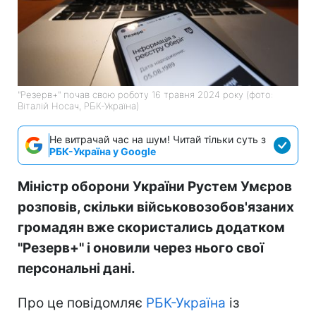
"Резерв+" почав свою роботу 16 травня 2024 року (фото:
Віталій Носач, РБК-Україна)
Не витрачай час на шум! Читай тільки суть з
РБК-Україна у Google
Міністр оборони України Рустем Умєров
розповів, скільки військовозобов'язаних
громадян вже скористались додатком
"Резерв+" і оновили через нього свої
персональні дані.
Про це повідомляє
РБК-Україна
із