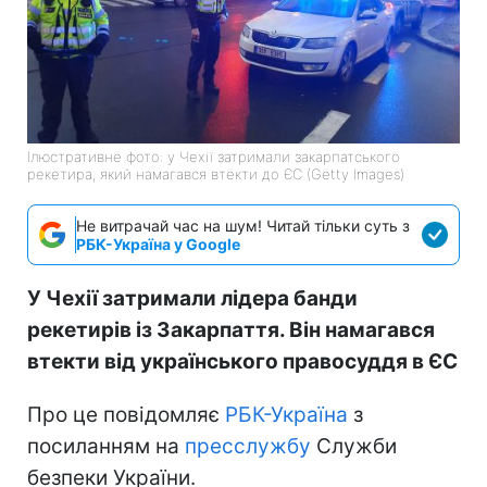
Ілюстративне фото: у Чехії затримали закарпатського
рекетира, який намагався втекти до ЄС (Getty Images)
Не витрачай час на шум! Читай тільки суть з
РБК-Україна у Google
У Чехії затримали лідера банди
рекетирів із Закарпаття. Він намагався
втекти від українського правосуддя в ЄС
Про це повідомляє
РБК-Україна
з
посиланням на
пресслужбу
Служби
безпеки України.