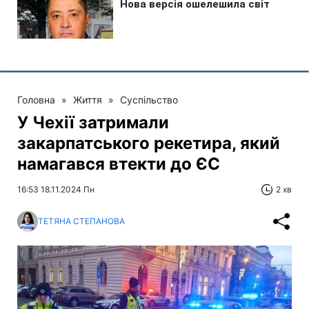
Головна
»
Життя
»
Суспільство
У Чехії затримали
закарпатського рекетира, який
намагався втекти до ЄС
16:53 18.11.2024 Пн
2 хв
ТЕТЯНА СТЕПАНОВА