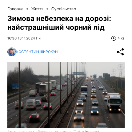
Головна
»
Життя
»
Суспільство
Зимова небезпека на дорозі:
найстрашніший чорний лід
16:30 18.11.2024 Пн
4 хв
КОСТЯНТИН ШИРОКУН
Фото: зимова небезпека на дорозі (Getty Images)