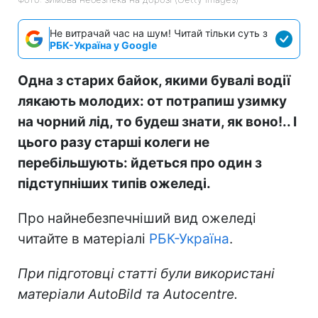
Не витрачай час на шум! Читай тільки суть з
РБК-Україна у Google
Одна з старих байок, якими бувалі водії
лякають молодих: от потрапиш узимку
на чорний лід, то будеш знати, як воно!.. І
цього разу старші колеги не
перебільшують: йдеться про один з
підступніших типів ожеледі.
Про найнебезпечніший вид ожеледі
читайте в матеріалі
РБК-Україна
.
При підготовці статті були використані
матеріали AutoBild та
Aut
о
centre
.