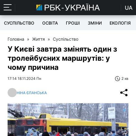
UA
СУСПІЛЬСТВО
ОСВІТА
ГРОШІ
ЗМІНИ
ЕКОЛОГІЯ
Головна
»
Життя
»
Суспільство
У Києві завтра змінять один з
тролейбусних маршрутів: у
чому причина
17:14 18.11.2024 Пн
2 хв
НІНА ЄЛАНСЬКА