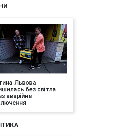
НИ
тина Львова
ишилась без світла
ез аварійне
ключення
ІТИКА