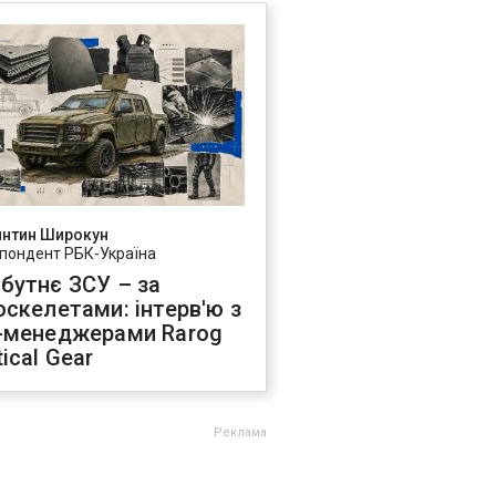
янтин Широкун
пондент РБК-Україна
бутнє ЗСУ – за
оскелетами: інтерв'ю з
-менеджерами Rarog
ical Gear