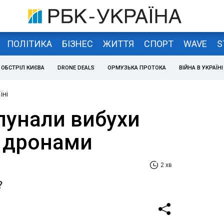
ПОЛІТИКА
БІЗНЕС
ЖИТТЯ
СПОРТ
WAVE
S
ОБСТРІЛ КИЄВА
DRONE DEALS
ОРМУЗЬКА ПРОТОКА
ВІЙНА В УКРАЇНІ
їні
лунали вибухи
у дронами
2 хв
?