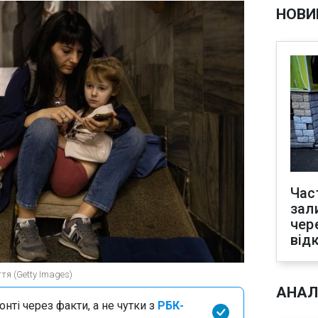
НОВИ
Час
зал
чер
від
тя (Getty Images)
АНАЛ
нті через факти, а не чутки з
РБК-