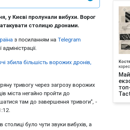
ня, у Києві пролунали вибухи. Ворог
 атакувати столицю дронами.
раїна
з посиланням на
Telegram
 адміністрації.
чі збила більшість ворожих дронів,
Кост
корес
Май
екз
тряну тривогу через загрозу ворожих
топ
в міста негайно пройти до
Tact
ишатися там до завершення тривоги", -
:12.
 столиці було чути звуки вибухів, а