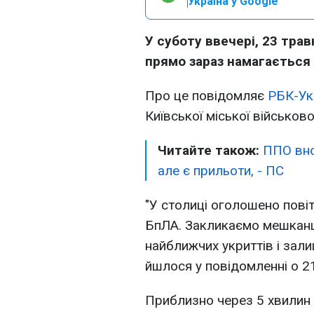
Україна у Google
У суботу ввечері, 23 трав
прямо зараз намагається
Про це повідомляє
РБК-Ук
Київської міської військової
Читайте також:
ППО вно
але є прильоти, - ПС
"У столиці оголошено пові
БпЛА. Закликаємо мешканці
найближчих укриттів і зал
йшлося у повідомленні о 21
Приблизно через 5 хвилин в