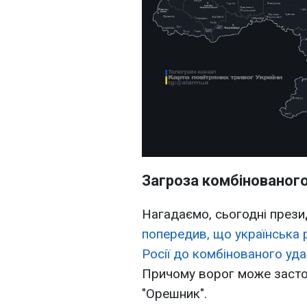
Загроза комбінованого 
Нагадаємо, сьогодні прези
попередив, що українська 
Росії до комбінованого уда
Причому ворог може застос
"Орешник".