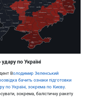
удару по Україні
дент В
олодимир Зеленський
розвідка бачить ознаки підготовки
ру по Україні, зокрема по Києву
.
увати, зокрема, балістичну ракету