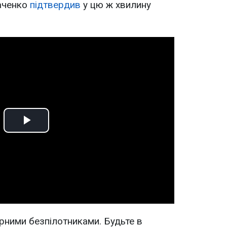
аченко
підтвердив
у цю ж хвилину
Play
Video
рними безпілотниками. Будьте в