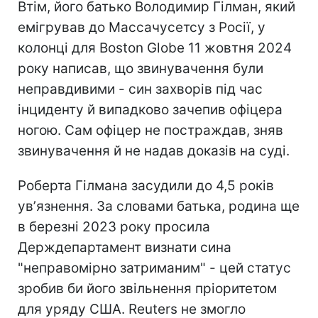
Втім, його батько Володимир Гілман, який
емігрував до Массачусетсу з Росії, у
колонці для Boston Globe 11 жовтня 2024
року написав, що звинувачення були
неправдивими - син захворів під час
інциденту й випадково зачепив офіцера
ногою. Сам офіцер не постраждав, зняв
звинувачення й не надав доказів на суді.
Роберта Гілмана засудили до 4,5 років
увʼязнення. За словами батька, родина ще
в березні 2023 року просила
Держдепартамент визнати сина
"неправомірно затриманим" - цей статус
зробив би його звільнення пріоритетом
для уряду США. Reuters не змогло