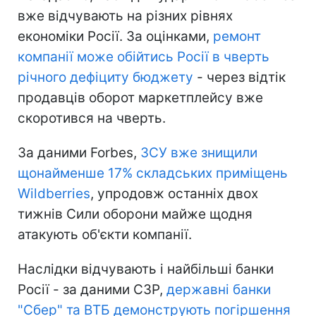
вже відчувають на різних рівнях
економіки Росії. За оцінками,
ремонт
компанії може обійтись Росії в чверть
річного дефіциту бюджету
- через відтік
продавців оборот маркетплейсу вже
скоротився на чверть.
За даними Forbes,
ЗСУ вже знищили
щонайменше 17% складських приміщень
Wildberries
, упродовж останніх двох
тижнів Сили оборони майже щодня
атакують об'єкти компанії.
Наслідки відчувають і найбільші банки
Росії - за даними СЗР,
державні банки
"Сбер" та ВТБ демонструють погіршення