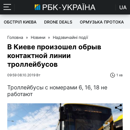
UA
ОБСТРІЛ КИЄВА
DRONE DEALS
ОРМУЗЬКА ПРОТОКА
Головна
»
Новини
»
Надзвичайні події
В Киеве произошел обрыв
контактной линии
троллейбусов
09:59 08.10.2019 Вт
1 хв
Троллейбусы с номерами 6, 16, 18 не
работают