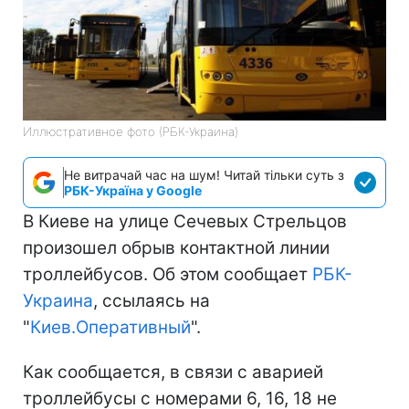
Иллюстративное фото (РБК-Украина)
Не витрачай час на шум! Читай тільки суть з
РБК-Україна у Google
В Киеве на улице Сечевых Стрельцов
произошел обрыв контактной линии
троллейбусов. Об этом сообщает
РБК-
Украина
, ссылаясь на
"
Киев.Оперативный
".
Как сообщается, в связи с аварией
троллейбусы с номерами 6, 16, 18 не