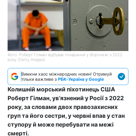
Фото: Роберт Гілман відбуває покарання у Воронежі з 2022
року (Getty Images)
Вимкни хаос міжнародних новин! Отримуй
тільки важливе з
РБК-Україна у Google
Колишній морський піхотинець США
Роберт Гілман, увʼязнений у Росії з 2022
року, за словами двох правозахисних
груп та його сестри, у червні впав у стан
ступору й може перебувати на межі
смерті.