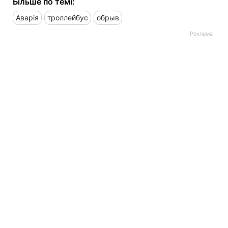
Більше по темі:
Аварія
троллейбус
обрыв