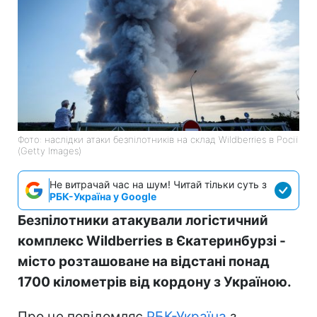
Фото: наслідки атаки безпілотників на склад Wildberries в Росії
(Getty Images)
Не витрачай час на шум! Читай тільки суть з
РБК-Україна у Google
Безпілотники атакували логістичний
комплекс Wildberries в Єкатеринбурзі -
місто розташоване на відстані понад
1700 кілометрів від кордону з Україною.
Про це повідомляє
РБК-Україна
з