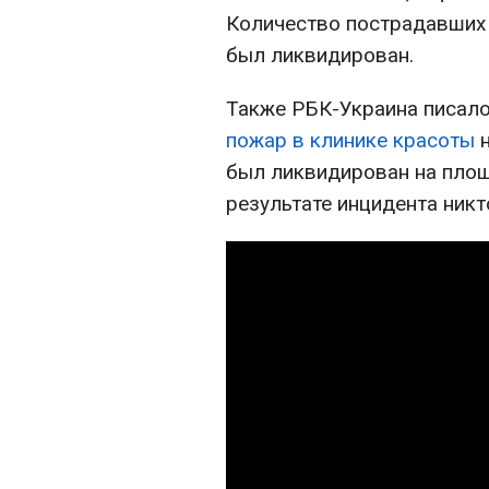
Количество пострадавших 
был ликвидирован.
Также РБК-Украина писало
пожар в клинике красоты
н
был ликвидирован на площ
результате инцидента никт