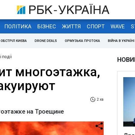
ПОЛІТИКА
БІЗНЕС
ЖИТТЯ
СПОРТ
WAVE
S
ОБСТРІЛ КИЄВА
DRONE DEALS
ОРМУЗЬКА ПРОТОКА
ВІЙНА В УКРАЇНІ
 події
НОВИ
рит многоэтажка,
акуируют
2 хв
гоэтажке на Троещине