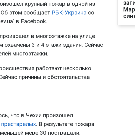
заг
роизошел крупный пожар в одной из
Мар
. Об этом сообщает
РБК-Украина
со
син
ev.ua" в Facebook.
 произошел в многоэтажке на улице
 охвачены 3 и 4 этажи здания. Сейчас
елей многоэтажки.
 происшествия работают несколько
Сейчас причины и обстоятельства
сь, что в Чехии произошел
 престарелых
. В результате пожара
 меньшей мере 30 пострадали.