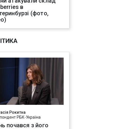
ни атакували склад
berries в
теринбурзі (фото,
ео)
ІТИКА
асія Рокитна
пондент РБК-Україна
нь почався з його