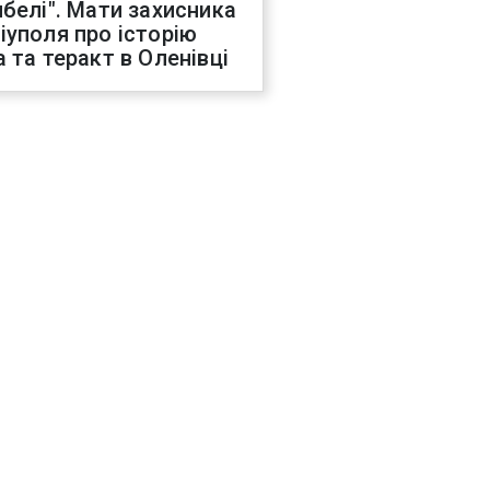
ибелі". Мати захисника
іуполя про історію
а та теракт в Оленівці