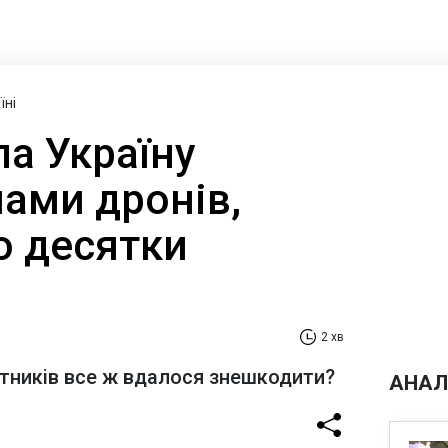
їні
а Україну
ами дронів,
о десятки
2 хв
тників все ж вдалося знешкодити?
АНАЛ