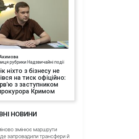
 Акимова
ниця рубрики Надзвичайні події
ік ніхто з бізнесу не
івся на тиск офіційно:
ерв'ю з заступником
прокурора Кримом
ВНІ НОВИНИ
міново змінює маршрути
: де запровадили трансфери й