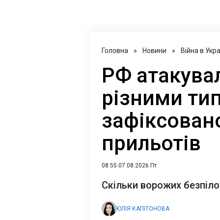
Головна
»
Новини
»
Війна в Укра
РФ атакувал
різними тип
зафіксован
прильотів
08:55 07.08.2026 Пт
Скільки ворожих безпіло
ЮЛІЯ КАПІТОНОВА