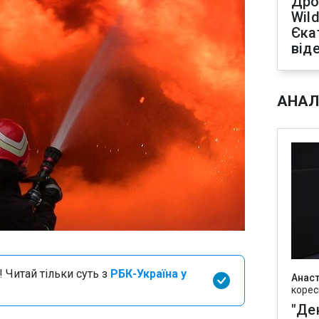
Дро
Wild
Єка
від
АНАЛ
 Читай тільки суть з
РБК-Україна у
Анаст
корес
"Де