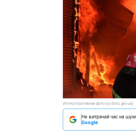
Иллюстративное фото (cv.dsns.gov.ua)
Не витрачай час на шум!
Google