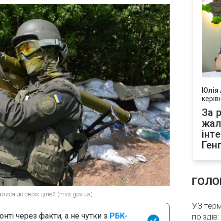
Юлія
керів
За р
жал
інт
Ген
ГОЛО
лися до своїх цілей (mvs.gov.ua)
УЗ тер
нті через факти, а не чутки з
РБК-
поїздів