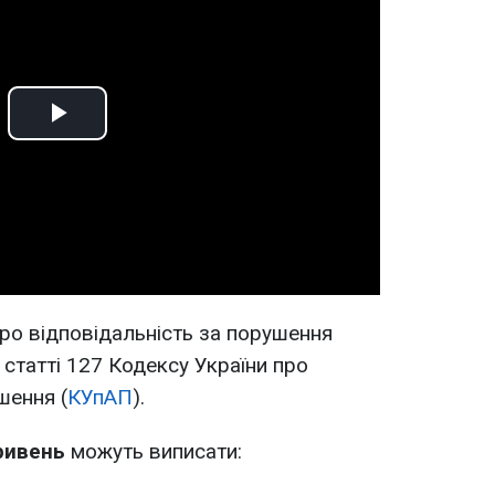
Play
Video
ро відповідальність за порушення
статті 127 Кодексу України про
шення (
КУпАП
).
ривень
можуть виписати: