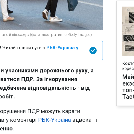
 але й пішоходів (фото ілюстративне: Getty Images)
 Читай тільки суть з
РБК-Україна у
Кост
корес
и учасниками дорожнього руху, а
Май
ватися ПДР. За ігнорування
екз
дбачена відповідальність - від
топ
обіт.
Tact
 порушення ПДР можуть карати
вів у коментарі
РБК-Україна
адвокат і
менко
.