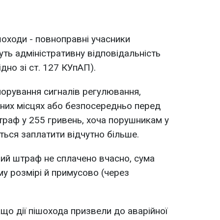
ішоходи - повноправні учасники
уть адміністративну відповідальність
дно зі ст. 127 КУпАП).
гнорування сигналів регулювання,
ених місцях або безпосередньо перед
траф у 255 гривень, хоча порушникам у
еться заплатити відчутно більше.
ний штраф не сплачено вчасно, сума
му розмірі й примусово (через
кщо дії пішохода призвели до аварійної