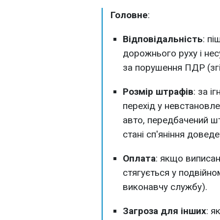
Головне
:
Відповідальність
: п
дорожнього руху і нес
за порушення ПДР (згі
Розмір штрафів
: за і
перехід у невстановл
авто, передбачений ш
стані сп'яніння довед
Оплата
: якщо виписа
стягується у подвійно
виконавчу службу).
Загроза для інших
: я