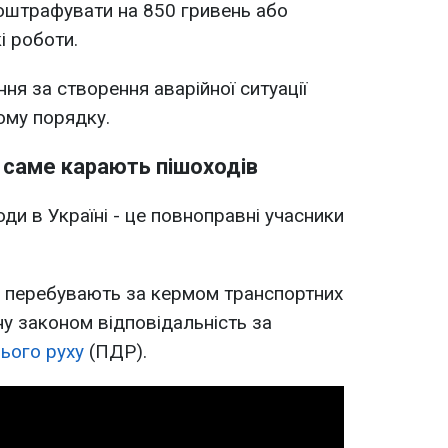
 оштрафувати на 850 гривень або
і роботи.
ння за створення аварійної ситуації
ому порядку.
к саме карають пішоходів
ди в Україні - це повноправні учасники
які перебувають за кермом транспортних
ну законом відповідальність за
ього руху
(ПДР).