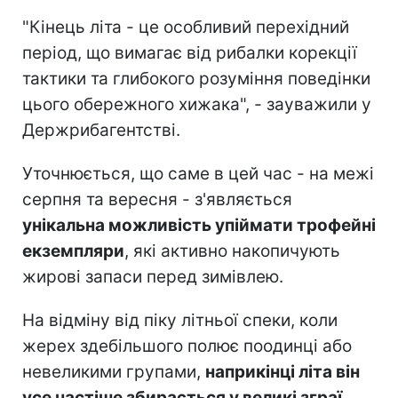
"Кінець літа - це особливий перехідний
період, що вимагає від рибалки корекції
тактики та глибокого розуміння поведінки
цього обережного хижака", - зауважили у
Держрибагентстві.
Уточнюється, що саме в цей час - на межі
серпня та вересня - з'являється
унікальна можливість упіймати трофейні
екземпляри
, які активно накопичують
жирові запаси перед зимівлею.
На відміну від піку літньої спеки, коли
жерех здебільшого полює поодинці або
невеликими групами,
наприкінці літа він
усе частіше збирається у великі зграї
.