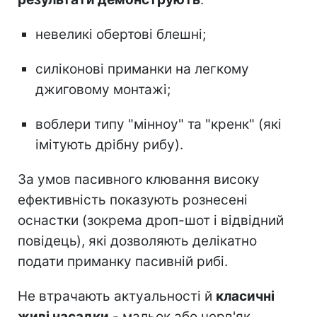
невеликі обертові блешні;
силіконові приманки на легкому
джиговому монтажі;
воблери типу "мінноу" та "кренк" (які
імітують дрібну рибу).
За умов пасивного клювання високу
ефективність показують рознесені
оснастки (зокрема дроп-шот і відвідний
повідець), які дозволяють делікатно
подати приманку пасивній рибі.
Не втрачають актуальності й
класичні
живі насадки
- мальок або черв'як