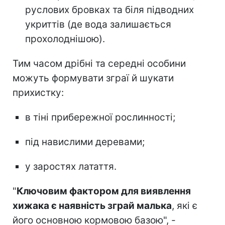
руслових бровках та біля підводних
укриттів (де вода залишається
прохолоднішою).
Тим часом дрібні та середні особини
можуть формувати зграї й шукати
прихистку:
в тіні прибережної рослинності;
під навислими деревами;
у заростях латаття.
"
Ключовим фактором для виявлення
хижака є наявність зграй малька
, які є
його основною кормовою базою", -