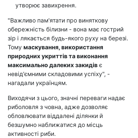
утворює завихрення.
"Важливо пам'ятати про виняткову
обережність білизни - вона має гострий
зір і лякається будь-якого руху на березі.
Тому
маскування, використання
природних укриттів та виконання
максимально далеких закидів
є
невід'ємними складовими успіху", -
нагадали українцям.
Виходячи з цього, значні переваги надає
риболовля з човна, адже дозволяє
обловлювати віддалені ділянки й
безшумно наближатися до місць
активності риби.