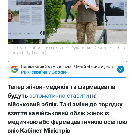
Певні категорії жінок мають перебувати на військовому обліку
(фото: Getty Images)
Не витрачай час на шум! Читай тільки суть з
РБК-Україна у Google
Тепер жінок-медиків та фармацевтів
будуть
автоматично ставити
на
військовий облік. Такі зміни до порядку
взяття на військовий облік жінок із
медичною або фармацевтичною освітою
вніс Кабінет Міністрів.