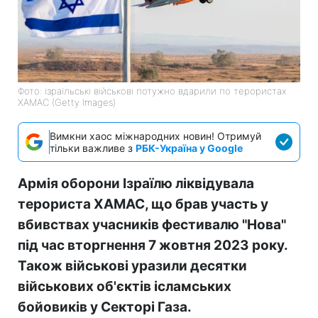
Фото: ізраїльські військові потужно вдарили по терористах
ХАМАС (Getty Images)
Вимкни хаос міжнародних новин! Отримуй
тільки важливе з
РБК-Україна у Google
Армія оборони Ізраїлю ліквідувала
терориста ХАМАС, що брав участь у
вбивствах учасників фестивалю "Нова"
під час вторгнення 7 жовтня 2023 року.
Також військові уразили десятки
військових об'єктів ісламських
бойовиків у Секторі Газа.