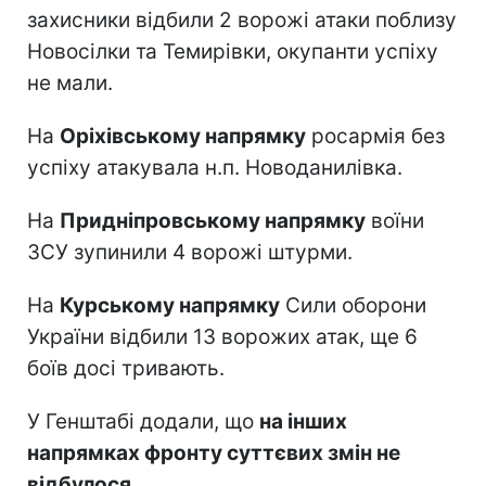
захисники відбили 2 ворожі атаки поблизу
Новосілки та Темирівки, окупанти успіху
не мали.
На
Оріхівському напрямку
росармія без
успіху атакувала н.п. Новоданилівка.
На
Придніпровському напрямку
воїни
ЗСУ зупинили 4 ворожі штурми.
На
Курському напрямку
Сили оборони
України відбили 13 ворожих атак, ще 6
боїв досі тривають.
У Генштабі додали, що
на інших
напрямках фронту суттєвих змін не
відбулося
.