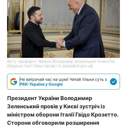
Фото: президент України Володимир Зеленський та міністр
оборони Італії Гвідо Крозетто (president.gov.ua)
Не витрачай час на шум! Читай тільки суть з
РБК-Україна у Google
Президент України Володимир
Зеленський провів у Києві зустріч із
міністром оборони Італії Гвідо Крозетто.
Сторони обговорили розширення