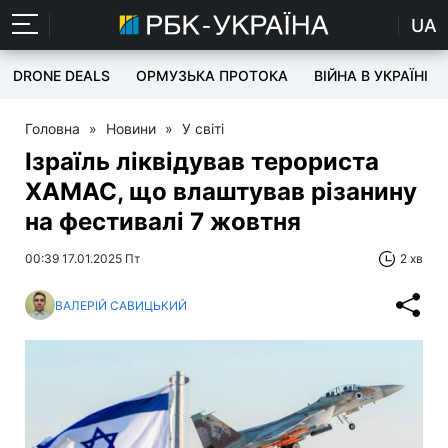
UA
DRONE DEALS
ОРМУЗЬКА ПРОТОКА
ВІЙНА В УКРАЇНІ
Головна
»
Новини
»
У світі
Ізраїль ліквідував терориста
ХАМАС, що влаштував різанину
на фестивалі 7 жовтня
00:39 17.01.2025 Пт
2 хв
ВАЛЕРІЙ САВИЦЬКИЙ