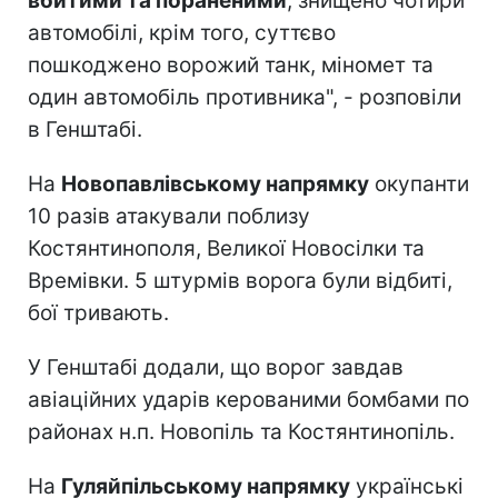
вбитими та пораненими
, знищено чотири
автомобілі, крім того, суттєво
пошкоджено ворожий танк, міномет та
один автомобіль противника", - розповіли
в Генштабі.
На
Новопавлівському напрямку
окупанти
10 разів атакували поблизу
Костянтинополя, Великої Новосілки та
Времівки. 5 штурмів ворога були відбиті,
бої тривають.
У Генштабі додали, що ворог завдав
авіаційних ударів керованими бомбами по
районах н.п. Новопіль та Костянтинопіль.
На
Гуляйпільському напрямку
українські