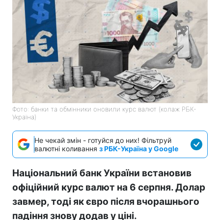
Фото: банки та обмінники оновили курс валют (колаж РБК-
Україна)
Не чекай змін - готуйся до них! Фільтруй
валютні коливання
з РБК-Україна у Google
Національний банк України встановив
офіційний курс валют на 6 серпня. Долар
завмер, тоді як євро після вчорашнього
падіння знову додав у ціні.