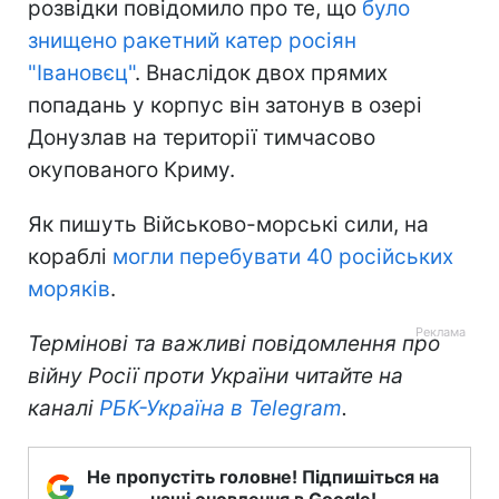
розвідки повідомило про те, що
було
знищено ракетний катер росіян
"Івановєц"
. Внаслідок двох прямих
попадань у корпус він затонув в озері
Донузлав на території тимчасово
окупованого Криму.
Як пишуть Військово-морські сили, на
кораблі
могли перебувати 40 російських
моряків
.
Термінові та важливі повідомлення про
війну Росії проти України читайте на
каналі
РБК-Україна в Telegram
.
Не пропустіть головне! Підпишіться на
наші оновлення в Google!