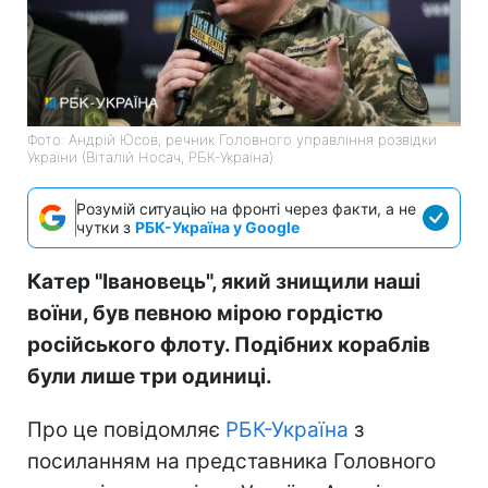
Фото: Андрій Юсов, речник Головного управління розвідки
України (Віталій Носач, РБК-Україна)
Розумій ситуацію на фронті через факти, а не
чутки з
РБК-Україна у Google
Катер "Івановець", який знищили наші
воїни, був певною мірою гордістю
російського флоту. Подібних кораблів
були лише три одиниці.
Про це повідомляє
РБК-Україна
з
посиланням на представника Головного