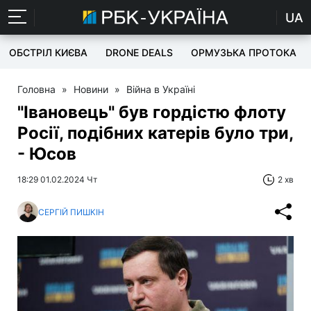
UA
ОБСТРІЛ КИЄВА
DRONE DEALS
ОРМУЗЬКА ПРОТОКА
Головна
»
Новини
»
Війна в Україні
"Івановець" був гордістю флоту
Росії, подібних катерів було три,
- Юсов
18:29 01.02.2024 Чт
2 хв
СЕРГІЙ ПИШКІН