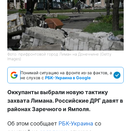
Фото: прифронтовой город Лиман на Донеччине (Getty
Images)
Понимай ситуацию на фронте из-за фактов, а
не слухов с
РБК-Украина в Google
Оккупанты выбрали новую тактику
захвата Лимана. Российские ДРГ давят в
районах Заречного и Ямполя.
Об этом сообщает
РБК-Украина
со