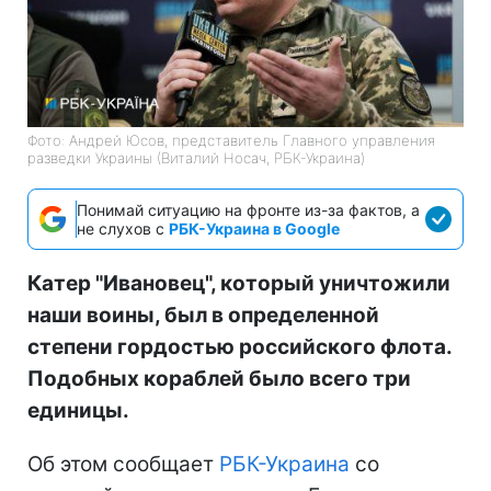
Фото: Андрей Юсов, представитель Главного управления
разведки Украины (Виталий Носач, РБК-Украина)
Понимай ситуацию на фронте из-за фактов, а
не слухов с
РБК-Украина в Google
Катер "Ивановец", который уничтожили
наши воины, был в определенной
степени гордостью российского флота.
Подобных кораблей было всего три
единицы.
Об этом сообщает
РБК-Украина
со