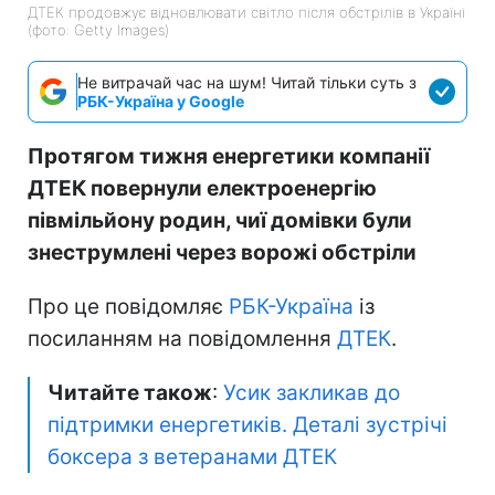
ДТЕК продовжує відновлювати світло після обстрілів в Україні
(фото: Getty Images)
Не витрачай час на шум! Читай тільки суть з
РБК-Україна у Google
Протягом тижня енергетики компанії
ДТЕК повернули електроенергію
півмільйону родин, чиї домівки були
знеструмлені через ворожі обстріли
Про це повідомляє
РБК-Україна
із
посиланням на повідомлення
ДТЕК
.
Читайте також
:
Усик закликав до
підтримки енергетиків. Деталі зустрічі
боксера з ветеранами ДТЕК