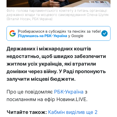
Фото: голова парламентського комітету з питань організації
державної влади та місцевого самоврядування Олена Шуляк
(Віталій Носач, РБК-Україна)
Розбираємося в субсидіях та пенсіях за тебе!
Підпишись на РБК-Україна
у Google
Державних і міжнародних коштів
недостатньо, щоб швидко забезпечити
житлом усіх українців, які втратили
домівки через війну. У Раді пропонують
залучити місцеві бюджети.
Про це повідомляє
РБК-Україна
з
посиланням на ефір Новини.LIVE.
Читайте також:
Кабмін виділив ще 2