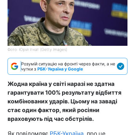
Фото: Юрій Ігнат (Getty Images)
Розумій ситуацію на фронті через факти, а не
чутки з
РБК-Україна у Google
Жодна країна у світі наразі не здатна
гарантувати 100% результату відбиття
комбінованих ударів. Цьому на заваді
стає один фактор, який росіяни
враховують під час обстрілів.
Як повідомляє
РБК-Україна
, про це