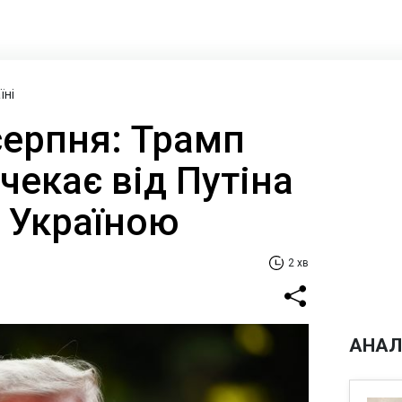
їні
серпня: Трамп
 чекає від Путіна
з Україною
2 хв
АНАЛ