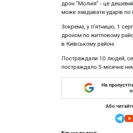
дрон "Молнія" - це дешевий
може завдавати ударів по ц
Зокрема, у п'ятницю, 1 сер
дроном по житловому рай
в Київському районі.
Постраждали 10 людей, сер
постраждало 5-місячне не
Не пропустіт
о
Або читайте