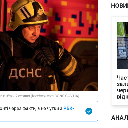
НОВИ
Час
зал
чер
від
и вибухи 7 серпня (facebook.com DSNS.GOV.UA)
нті через факти, а не чутки з
РБК-
АНАЛ