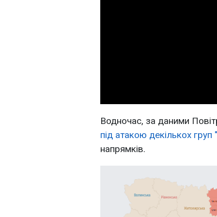
Водночас, за даними Повіт
під атакою декількох груп 
напрямків.