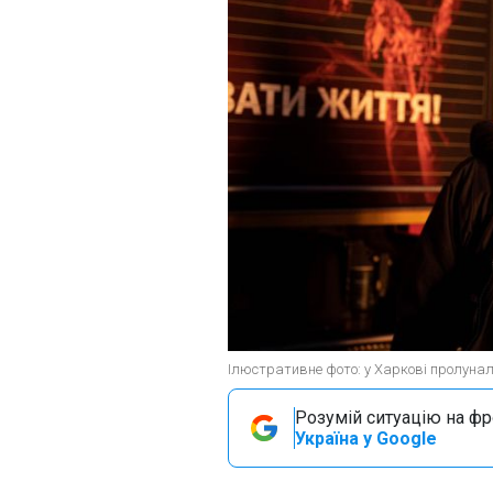
Ілюстративне фото: у Харкові пролунал
Розумій ситуацію на фро
Україна у Google