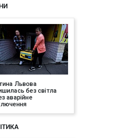
НИ
тина Львова
ишилась без світла
ез аварійне
ключення
ІТИКА