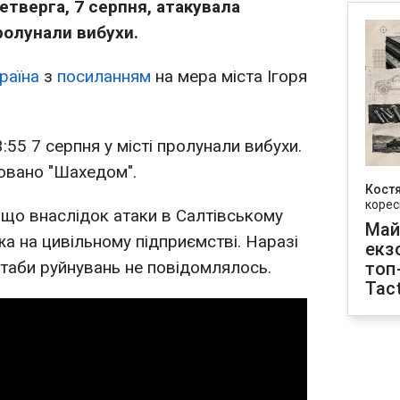
етверга, 7 серпня, атакувала
пролунали вибухи.
раїна
з
посиланням
на мера міста Ігоря
:55 7 серпня у місті пролунали вибухи.
ковано "Шахедом".
Кост
корес
, що внаслідок атаки в Салтівському
Май
жа на цивільному підприємстві. Наразі
екз
таби руйнувань не повідомлялось.
топ
Tact