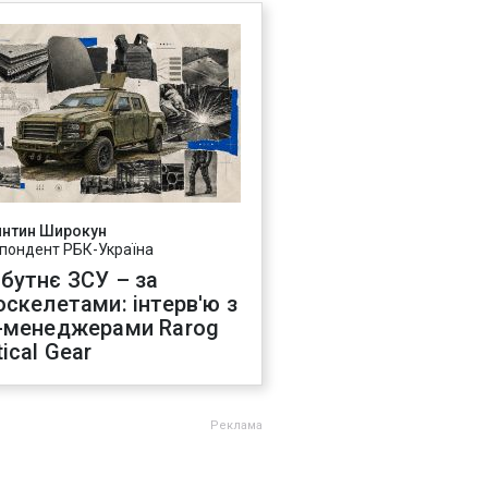
янтин Широкун
пондент РБК-Україна
бутнє ЗСУ – за
оскелетами: інтерв'ю з
-менеджерами Rarog
ical Gear