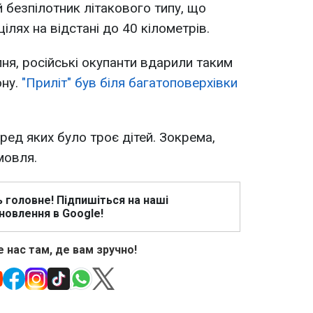
 безпілотник літакового типу, що
ілях на відстані до 40 кілометрів.
пня, російські окупанти вдарили таким
ону.
"Приліт" був біля багатоповерхівки
ед яких було троє дітей. Зокрема,
мовля.
ь головне! Підпишіться на наші
новлення в Google!
 нас там, де вам зручно!