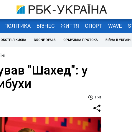
ПОЛІТИКА
БІЗНЕС
ЖИТТЯ
СПОРТ
WAVE
S
ОБСТРІЛ КИЄВА
DRONE DEALS
ОРМУЗЬКА ПРОТОКА
ВІЙНА В УКРАЇНІ
їні
ував "Шахед": у
вибухи
1 хв