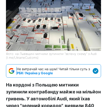
Фото: на Львівщині митники зупинили "зелену схему" з Audi
(t.me/UkraineCustoms)
Не витрачай час на шум! Читай тільки суть з
РБК-Україна у Google
На кордоні з Польщею митники
зупинили контрабанду майже на мільйон
гривень. У автомобілі Audi, який їхав
через "зелений коридор", виявили 840