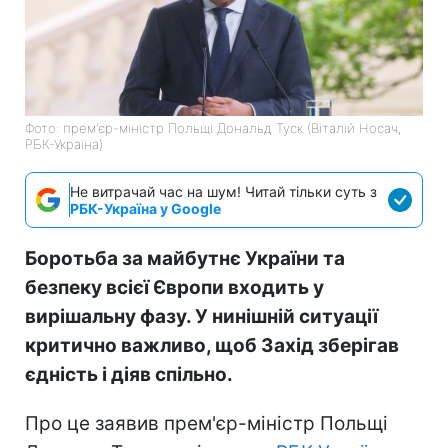
Фото: прем'єр-міністр Польщі Дональд Туск (Віталій Носач,
РБК-Україна)
Не витрачай час на шум! Читай тільки суть з
РБК-Україна у Google
Боротьба за майбутнє України та
безпеку всієї Європи входить у
вирішальну фазу. У нинішній ситуації
критично важливо, щоб Захід зберігав
єдність і діяв спільно.
Про це заявив прем'єр-міністр Польщі