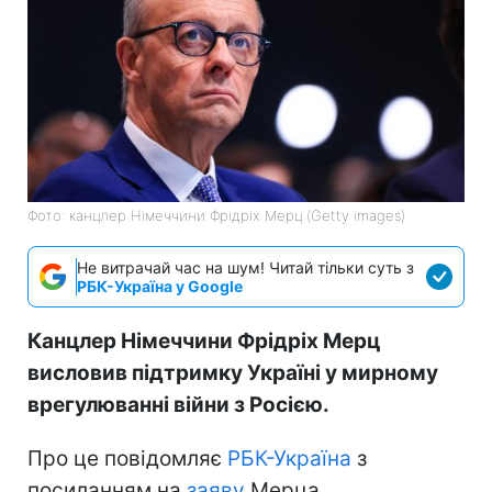
Фото: канцлер Німеччини Фрідріх Мерц (Getty images)
Не витрачай час на шум! Читай тільки суть з
РБК-Україна у Google
Канцлер Німеччини Фрідріх Мерц
висловив підтримку Україні у мирному
врегулюванні війни з Росією.
Про це повідомляє
РБК-Україна
з
посиланням на
заяву
Мерца.