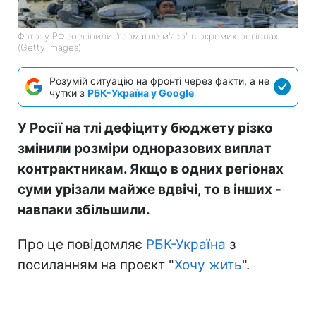
Фото: у РФ знецінили "гарматне м’ясо" в окремих регіонах
(Getty Images)
Розумій ситуацію на фронті через факти, а не
чутки з
РБК-Україна у Google
У Росії на тлі дефіциту бюджету різко
змінили розміри одноразових виплат
контрактникам. Якщо в одних регіонах
суми урізали майже вдвічі, то в інших -
навпаки збільшили.
Про це повідомляє
РБК-Україна
з
посиланням на проєкт "
Хочу жить
".