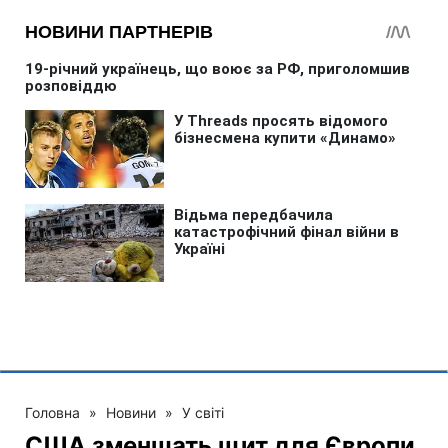
Головна
»
Новини
»
У світі
США зменшать щит для Європи