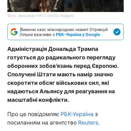
Фото: військові НАТО (Getty Images)
Вимкни хаос міжнародних новин! Отримуй
тільки важливе з
РБК-Україна у Google
Адміністрація Дональда Трампа
готується до радикального перегляду
оборонних зобов’язань перед Європою.
Сполучені Штати мають намір значно
скоротити обсяг військових сил, які
надаються Альянсу для реагування на
масштабні конфлікти.
Про це повідомляє
РБК-Україна
з
посиланням на агентство
Reuters
.