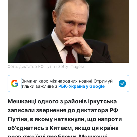
Фото: диктатор РФ Путін (Getty Images)
Вимкни хаос міжнародних новин! Отримуй
тільки важливе з
РБК-Україна у Google
Мешканці одного з районів Іркутська
записали звернення до диктатора РФ
Путіна, в якому натякнули, що напроти
об'єднатись з Китаєм, якщо ця країна
розв'яже їхні проблеми. Мешканці