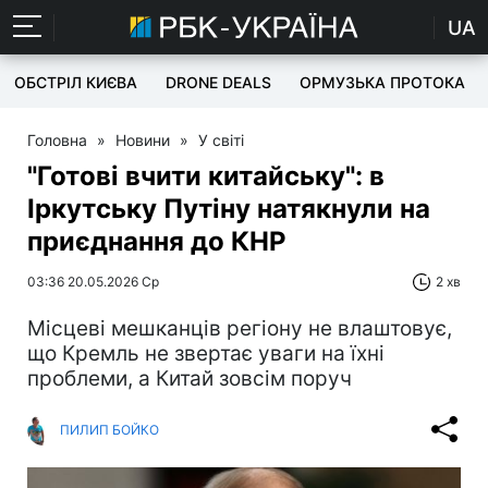
UA
ОБСТРІЛ КИЄВА
DRONE DEALS
ОРМУЗЬКА ПРОТОКА
Головна
»
Новини
»
У світі
"Готові вчити китайську": в
Іркутську Путіну натякнули на
приєднання до КНР
03:36 20.05.2026 Ср
2 хв
Місцеві мешканців регіону не влаштовує,
що Кремль не звертає уваги на їхні
проблеми, а Китай зовсім поруч
ПИЛИП БОЙКО