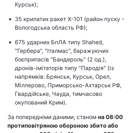
Курськ);
35 крилатих ракет Х-101 (район пуску -
Вологодська область РФ);
675 ударних БпЛА типу Shahed,
"Гербера", "Італмас", баражуючих
боєприпасів "Бандероль" (2 од.),
дронів-імітаторів типу "Пародія" (із
напрямків: Брянськ, Курськ, Орел,
Міллерово, Приморсько-Ахтарськ РФ,
Гвардійське, Чауда, тимчасово
окупований Крим).
За попередніми даними, станом
на 08:00
протиповітряною обороною збито або