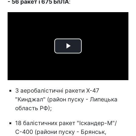
- 56 ракет і 675 БпЛА
:
Play
Video
3 аеробалістичні ракети Х-47
"Кинджал" (район пуску - Липецька
область РФ);
18 балістичних ракет "Іскандер-М"/
С-400 (райони пуску - Брянськ,