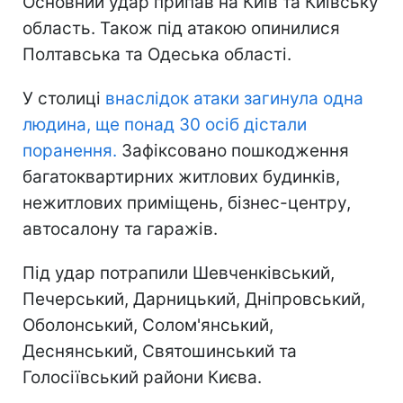
Основний удар припав на Київ та Київську
область. Також під атакою опинилися
Полтавська та Одеська області.
У столиці
внаслідок атаки загинула одна
людина, ще понад 30 осіб дістали
поранення.
Зафіксовано пошкодження
багатоквартирних житлових будинків,
нежитлових приміщень, бізнес-центру,
автосалону та гаражів.
Під удар потрапили Шевченківський,
Печерський, Дарницький, Дніпровський,
Оболонський, Солом'янський,
Деснянський, Святошинський та
Голосіївський райони Києва.