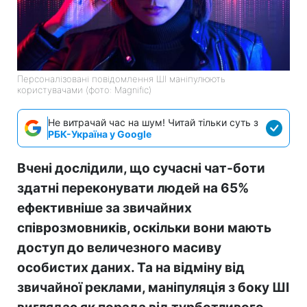
Персоналізовані повідомлення ШІ маніпулюють
користувачами (фото: Magnific)
Не витрачай час на шум! Читай тільки суть з
РБК-Україна у Google
Вчені дослідили, що сучасні чат-боти
здатні переконувати людей на 65%
ефективніше за звичайних
співрозмовників, оскільки вони мають
доступ до величезного масиву
особистих даних. Та на відміну від
звичайної реклами, маніпуляція з боку ШІ