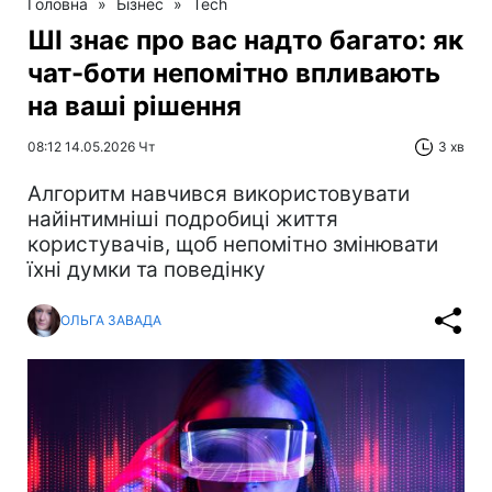
Головна
»
Бізнес
»
Tech
ШІ знає про вас надто багато: як
чат-боти непомітно впливають
на ваші рішення
08:12 14.05.2026 Чт
3 хв
Алгоритм навчився використовувати
найінтимніші подробиці життя
користувачів, щоб непомітно змінювати
їхні думки та поведінку
ОЛЬГА ЗАВАДА