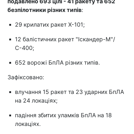
подавлено 693 цілі - 41 ракету та 652
безпілотники різних типів
:
29 крилатих ракет Х-101;
12 балістичних ракет "Іскандер-М"/
С-400;
652 ворожі БпЛА різних типів.
Зафіксовано:
влучання 15 ракет та 23 ударних БпЛА
на 24 локаціях;
падіння збитих уламків БпЛА на 18
локаціях.