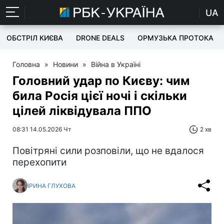
UA
ОБСТРІЛ КИЄВА
DRONE DEALS
ОРМУЗЬКА ПРОТОКА
Головна
»
Новини
»
Війна в Україні
Головний удар по Києву: чим
била Росія цієї ночі і скільки
цілей ліквідувала ППО
08:31 14.05.2026 Чт
2 хв
Повітряні сили розповіли, що не вдалося
перехопити
ІРИНА ГЛУХОВА