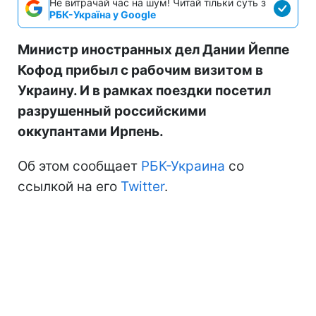
Не витрачай час на шум! Читай тільки суть з
РБК-Україна у Google
Министр иностранных дел Дании Йеппе
Кофод прибыл с рабочим визитом в
Украину. И в рамках поездки посетил
разрушенный российскими
оккупантами Ирпень.
Об этом сообщает
РБК-Украина
со
ссылкой на его
Twitter
.