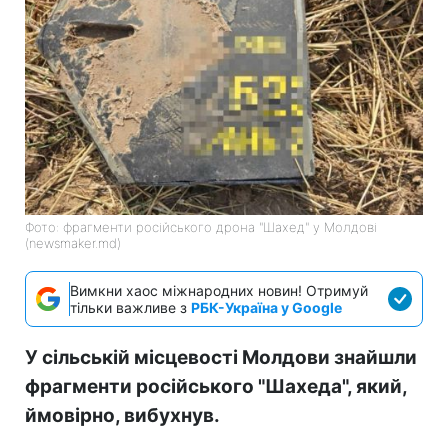
Фото: фрагменти російського дрона "Шахед" у Молдові
(newsmaker.md)
Вимкни хаос міжнародних новин! Отримуй
тільки важливе з
РБК-Україна у Google
У сільській місцевості Молдови знайшли
фрагменти російського "Шахеда", який,
ймовірно, вибухнув.