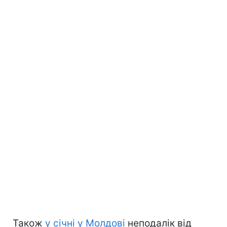
Також
у січні у Молдові
неподалік від