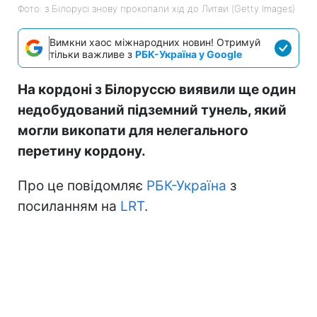
Фото: з Білорусі знову прокопали хід до Литви (Getty Images)
Вимкни хаос міжнародних новин! Отримуй
тільки важливе з
РБК-Україна у Google
На кордоні з Білоруссю виявили ще один
недобудований підземний тунель, який
могли викопати для нелегального
перетину кордону.
Про це повідомляє
РБК-Україна
з
посиланням на
LRT
.