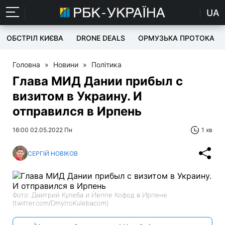
UA
ОБСТРІЛ КИЄВА
DRONE DEALS
ОРМУЗЬКА ПРОТОКА
Головна
»
Новини
»
Політика
Глава МИД Дании прибыл с
визитом в Украину. И
отправился в Ирпень
16:00 02.05.2022 Пн
1 хв
СЕРГІЙ НОВІКОВ
Фото: Дмитрий Кулеба и Йеппе Кофод в Ирпене
(twitter.com/DmytroKulebacom)