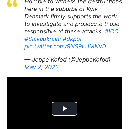
Horrible to witness the destructions
here in the suburbs of Kyiv.
Denmark firmly supports the work
to investigate and prosecute those
responsible of these attacks.
#ICC
#Slavaukraini
#dkpol
pic.twitter.com/9NS9LUMNvD
— Jeppe Kofod (@JeppeKofod)
May 2, 2022
Play
Video