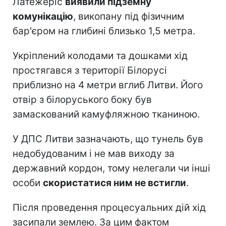
Латежеріс
виявили підземну
комунікацію
, викопану під фізичним
бар'єром на глибині близько 1,5 метра.
Укріплений колодами та дошками хід
простягався з території Білорусі
приблизно на 4 метри вглиб Литви. Його
отвір з білоруського боку був
замаскований камуфляжною тканиною.
У ДПС Литви зазначають, що тунель був
недобудованим і не мав виходу за
державний кордон, тому нелегали чи інші
особи
скористатися ним не встигли
.
Після проведення процесуальних дій хід
засипали землею. За цим фактом