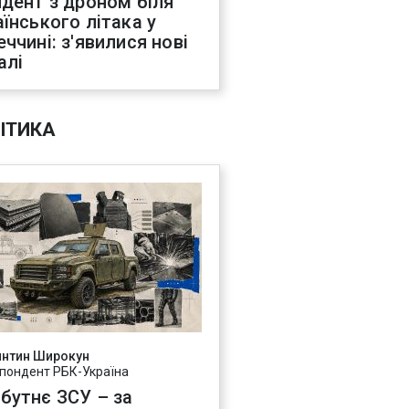
идент з дроном біля
аїнського літака у
еччині: з'явилися нові
алі
ІТИКА
янтин Широкун
пондент РБК-Україна
бутнє ЗСУ – за