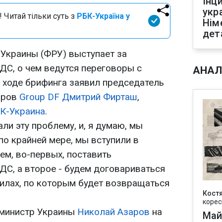
Інц
укр
 Читай тільки суть з
РБК-Україна у
Нім
дет
Украины (ФРУ) выступает за
ДС, о чем ведутся переговоры с
АНАЛ
в ходе брифинга заявил председатель
оров
Group DF
Дмитрий Фирташ
,
К-Украина
.
и эту проблему, и, я думаю, мы
по крайней мере, мы вступили в
ем, во-первых, поставить
ДС, а второе - будем договариваться
вилах, по которым будет возвращаться
Кост
корес
-министр Украины
Николай Азаров
на
Май