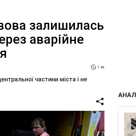
вова залишилась
через аварійне
я
1 хв
ентральної частини міста і не
АНАЛ