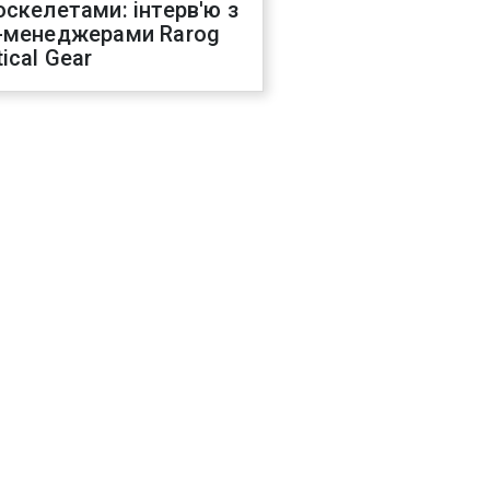
оскелетами: інтерв'ю з
-менеджерами Rarog
ical Gear