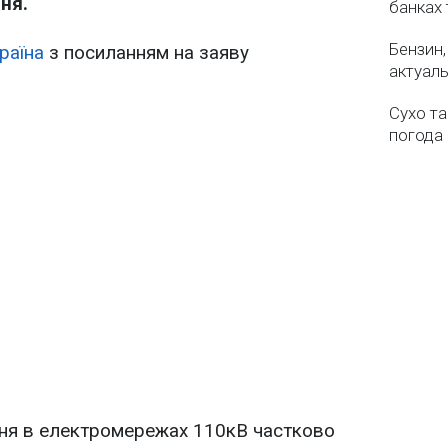
ня.
банках 
Бензин,
раїна
з посиланням на заяву
актуаль
Сухо та
погода 
ння в електромережах 110кВ частково