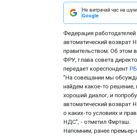
Не витрачай час на шум!
Google
Федерация работодателей 
автоматический возврат Н
правительством. Об этом 
ФРУ, глава совета директ
передает кореспондент
РБ
"На совещании мы обсуждал
найдем какое-то решение, 
хороший диалог, и попробу
автоматический возврат Н
о каких-то условиях и пра
НДС", - отметил Фирташ.
Напомним, ранее премьер