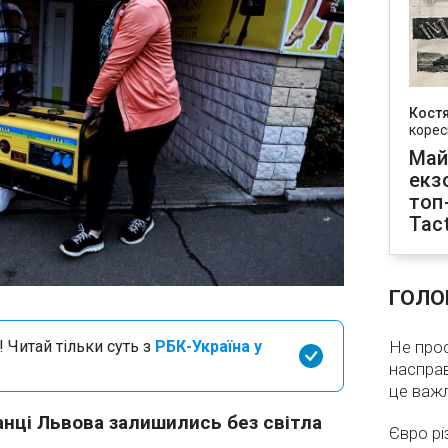
Кост
корес
Май
екз
топ
Tact
ГОЛО
 Читай тільки суть з
РБК-Україна у
Не про
насправ
це важ
анці Львова залишились без світла
Євро рі