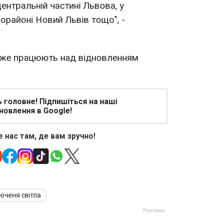
ентральній частині Львова, у
орайоні Новий Львів тощо", -
 вже працюють над відновленням
ь головне! Підпишіться на наші
новлення в Google!
 нас там, де вам зручно!
юченя світла