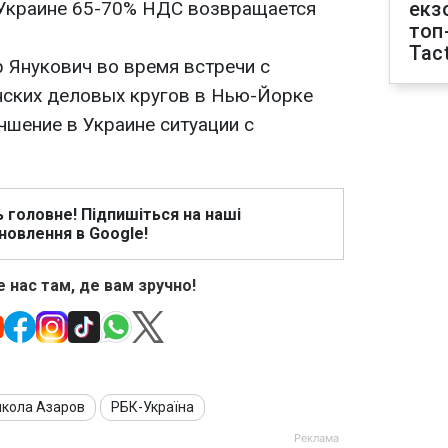
 Украине 65-70% НДС возвращается
екз
топ
Tact
 Янукович во время встречи с
нских деловых кругов в Нью-Йорке
чшение в Украине ситуации с
ь головне! Підпишіться на наші
новлення в Google!
 нас там, де вам зручно!
кола Азаров
РБК-Україна