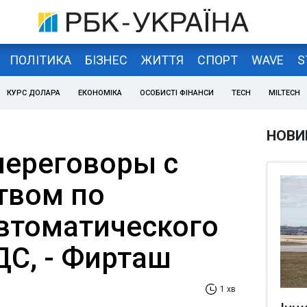
ПОЛІТИКА
БІЗНЕС
ЖИТТЯ
СПОРТ
WAVE
S
КУРС ДОЛАРА
ЕКОНОМІКА
ОСОБИСТІ ФІНАНСИ
TECH
MILTECH
НОВИ
переговоры с
твом по
втоматического
ДС, - Фирташ
1 хв