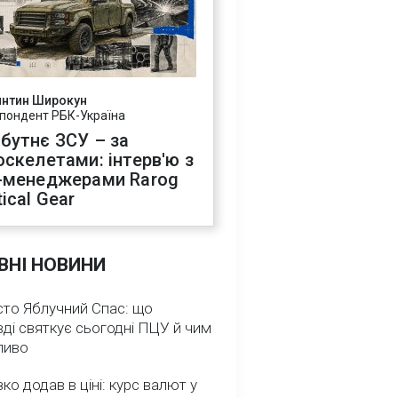
янтин Широкун
пондент РБК-Україна
бутнє ЗСУ – за
оскелетами: інтерв'ю з
-менеджерами Rarog
ical Gear
ВНІ НОВИНИ
сто Яблучний Спас: що
ді святкує сьогодні ПЦУ й чим
ливо
зко додав в ціні: курс валют у