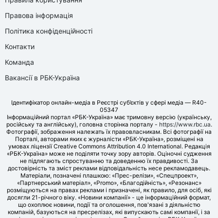
Правова інформація
Політика конфіденційності
Контакти
Команда
Вакансії в РБК-Україна
Ідентифікатор онлайн-медіа в Реєстрі суб’єктів у сфері медіа — R40-
05347
Інформаційний портал «РБК-Україна» має тримовну версію (українську,
російську та англійську), головна сторінка порталу -
https://www.rbc.ua
.
Фотографії, зображення належать їх правовласникам. Всі фотографії на
Порталі, авторами яких є журналісти «РБК-Україна», розміщені на
умовах ліцензії Creative Commons Attribution 4.0 International. Редакція
«РБК-Україна» може не поділяти точку зору авторів. Оціночні судження
не підлягають спростуванню та доведенню їх правдивості. За
достовірність та зміст реклами відповідальність несе рекламодавець.
Матеріали, позначені плашкою: «Прес-релізи», «Спецпроект»,
«Партнерський матеріал», «Promo», «Благодійність», «Резонанс»
розміщуються на правах реклами і призначені, як правило, для осіб, які
досягли 21-річного віку. «Новини компанії» - це інформаційний формат,
що охоплює новини, події та оголошення, пов'язані з діяльністю
компаній, базуються на пресрелізах, які випускають самі компанії, і за