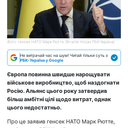
Фото: генсек НАТО Марк Рютте (Віталій Носач РБК-Україна)
Не витрачай час на шум! Читай тільки суть з
РБК-Україна у Google
Європа повинна швидше нарощувати
військове виробництво, щоб наздогнати
Росію. Альянс цього року затвердив
більш амбітні цілі щодо витрат, однак
цього недостатньо.
Про це заявив генсек НАТО Марк Рютте,