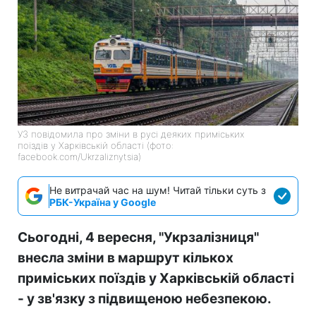
УЗ повідомила про зміни в русі деяких приміських
поїздів у Харківській області (фото:
facebook.com/Ukrzaliznytsia)
Не витрачай час на шум! Читай тільки суть з
РБК-Україна у Google
Сьогодні, 4 вересня, "Укрзалізниця"
внесла зміни в маршрут кількох
приміських поїздів у Харківській області
- у зв'язку з підвищеною небезпекою.