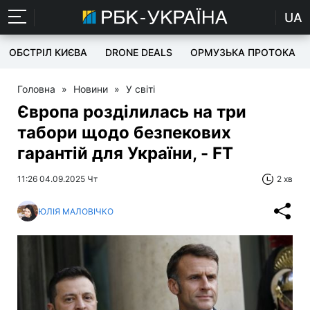
UA
ОБСТРІЛ КИЄВА
DRONE DEALS
ОРМУЗЬКА ПРОТОКА
Головна
»
Новини
»
У світі
Європа розділилась на три
табори щодо безпекових
гарантій для України, - FT
11:26 04.09.2025 Чт
2 хв
ЮЛІЯ МАЛОВІЧКО