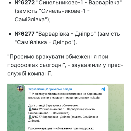
№6272
"Синельникове-1 - Варварівка"
(замість "Синельникове-1 -
Самійлівка");
№6277
"Варварівка - Дніпро" (замість
"Самійлівка - Дніпро").
"Просимо врахувати обмеження при
подорожах сьогодні", - зауважили у прес-
службі компанії.