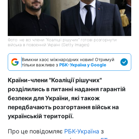
Фото: не всі члени "Коаліції рішучих" готові розгорнути
війська в повоєнній Україні (Getty Images)
Вимкни хаос міжнародних новин! Отримуй
тільки важливе з
РБК-Україна у Google
Країни-члени "Коаліції рішучих"
розділились в питанні надання гарантій
безпеки для України, які також
передбачають розгортання військ на
українській території.
Про це повідомляє
РБК-Україна
з