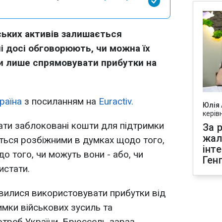
ьких активів залишається
і досі обговорюють, чи можна їх
чи лише спрямовувати прибутки на
раїна
з посиланням на
Euractiv.
Юлія
керів
ати заблоковані кошти для підтримки
За р
жал
ться розбіжними в думках щодо того,
інт
о того, чи можуть вони - або, чи
Ген
истати.
вилися використовувати прибутки від
имки військових зусиль та
отреб України, Брюссель зараз