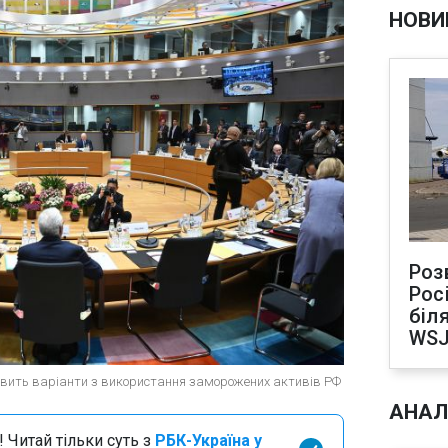
НОВИ
Роз
Рос
біля
WS
тавить варіанти з використання заморожених активів РФ
АНАЛ
 Читай тільки суть з
РБК-Україна у