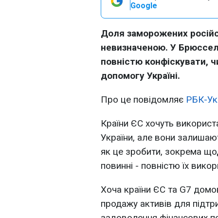
Google
Доля заморожених російс
невизначеною. У Брюссел
повністю конфіскувати, 
допомогу Україні.
Про це повідомляє
РБК-Ук
Країни ЄС хочуть використ
України, але вони залишаю
як це зробити, зокрема щод
повинні - повністю їх викор
Хоча країни ЄС та G7 домо
продажу активів для підтр
задоволення фінансових п