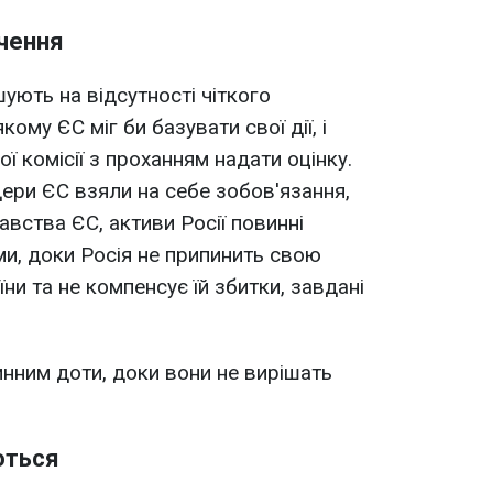
учення
ують на відсутності чіткого
ому ЄС міг би базувати свої дії, і
 комісії з проханням надати оцінку.
ідери ЄС взяли на себе зобов'язання,
вства ЄС, активи Росії повинні
и, доки Росія не припинить свою
їни та не компенсує їй збитки, завдані
нним доти, доки вони не вирішать
ються