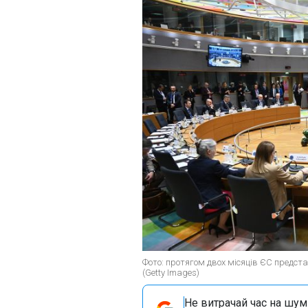
Фото: протягом двох місяців ЄС предс
(Getty Images)
Не витрачай час на шум!