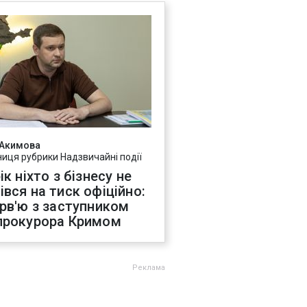
 Акимова
ниця рубрики Надзвичайні події
ік ніхто з бізнесу не
івся на тиск офіційно:
ерв'ю з заступником
прокурора Кримом