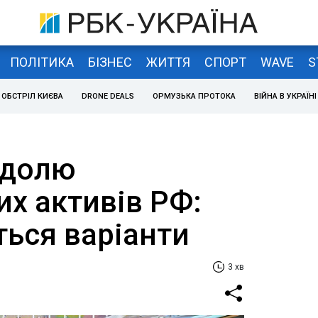
ПОЛІТИКА
БІЗНЕС
ЖИТТЯ
СПОРТ
WAVE
S
ОБСТРІЛ КИЄВА
DRONE DEALS
ОРМУЗЬКА ПРОТОКА
ВІЙНА В УКРАЇНІ
 долю
х активів РФ:
ться варіанти
3 хв