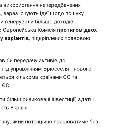
та використання непередбачених
, зараз існують ідеї щодо пошуку
ви генерували більше доходів.
о Європейська Комісія
протягом двох
у варіантів
, підкріплених правовою
ав би передачу активів до
) під управлінням Брюсселя - нового
еться кількома країнами ЄС та
 ЄС.
 більш ризиковані інвестиції, здатні
ть Україні.
ану, який потенційно працюватиме без