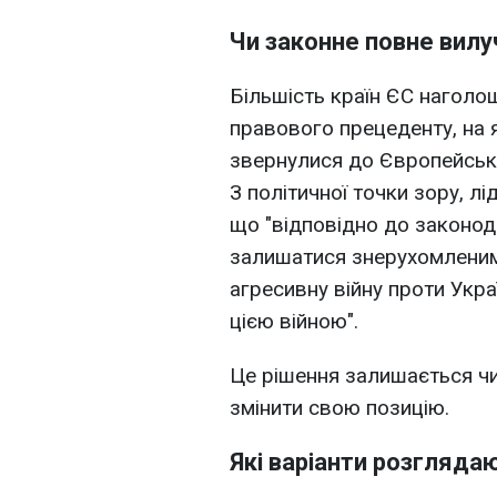
Чи законне повне вил
Більшість країн ЄС наголош
правового прецеденту, на як
звернулися до Європейської
З політичної точки зору, л
що "відповідно до законода
залишатися знерухомленим
агресивну війну проти Укра
цією війною".
Це рішення залишається чи
змінити свою позицію.
Які варіанти розгляда