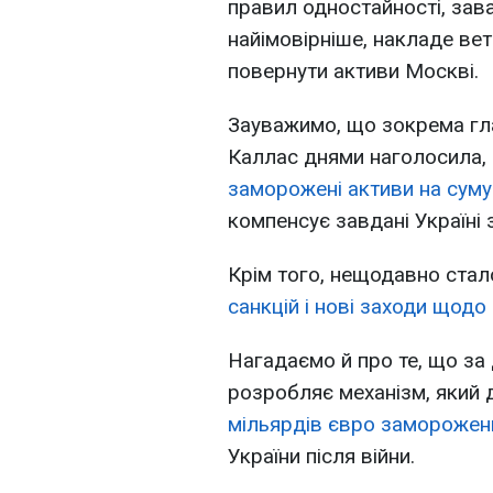
правил одностайності, зава
найімовірніше, накладе вето
повернути активи Москві.
Зауважимо, що зокрема гла
Каллас днями наголосила
заморожені активи на сум
компенсує завдані Україні 
Крім того, нещодавно стал
санкцій і нові заходи щод
Нагадаємо й про те, що за 
розробляє механізм, який
мільярдів євро заморожени
України після війни.