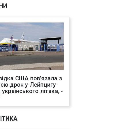
НИ
відка США пов'язала з
ією дрон у Лейпцигу
 українського літака, -
J
ІТИКА