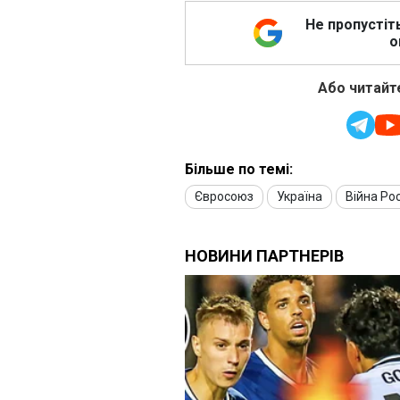
Не пропустіт
о
Або читайте
Більше по темі:
Євросоюз
Україна
Війна Рос