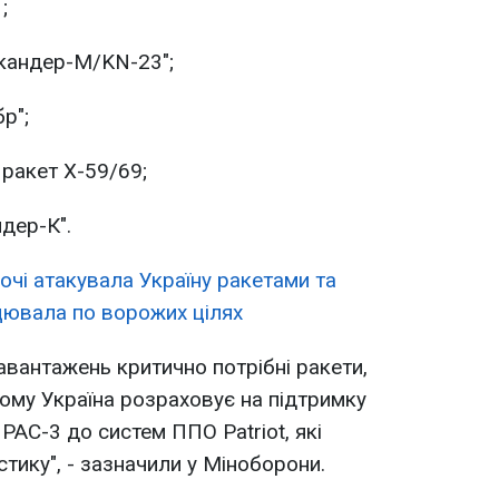
;
скандер-М/KN-23";
р";
 ракет Х-59/69;
ндер-К".
ночі атакувала Україну ракетами та
цювала по ворожих цілях
авантажень критично потрібні ракети,
Тому Україна розраховує на підтримку
 PAC-3 до систем ППО Patriot, які
тику", - зазначили у Міноборони.