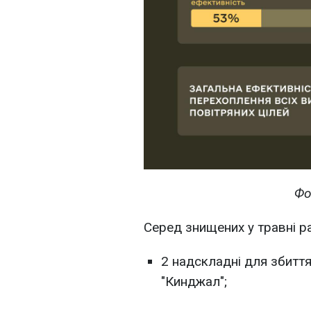
Фо
Серед знищених у травні ра
2 надскладні для збиття
"Кинджал";