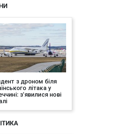
НИ
идент з дроном біля
аїнського літака у
еччині: з'явилися нові
алі
ІТИКА