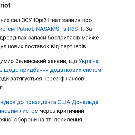
riot
них сил ЗСУ Юрій Ігнат заявив про
истем Patriot, NASAMS та IRIS-T
. За
ідрозділах запаси боєприпасів майже
бує нових поставок від партнерів.
имир Зеленський заявив, що
Україна
ть щодо придбання додаткових систем
годи затягується через фінансові,
я.
рнувся до президента США Дональда
міновим листом
через критичний
ряної оборони на тлі посилення