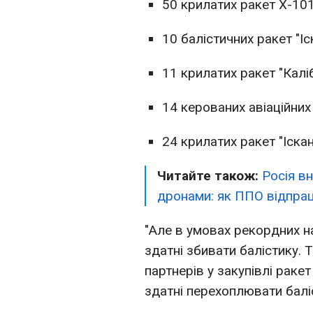
50 крилатих ракет Х-101
10 балістичних ракет "І
11 крилатих ракет "Каліб
14 керованих авіаційних
24 крилатих ракет "Іска
Читайте також:
Росія в
дронами: як ППО відпра
"Але в умовах рекордних н
здатні збивати балістику. 
партнерів у закупівлі ракет
здатні перехоплювати баліс