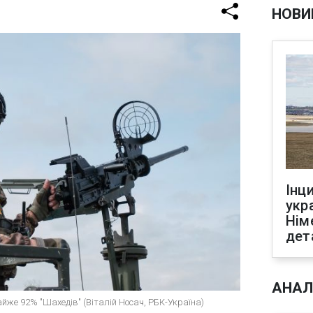
НОВИ
Інц
укр
Нім
дет
АНАЛ
йже 92% "Шахедів" (Віталій Носач, РБК-Україна)