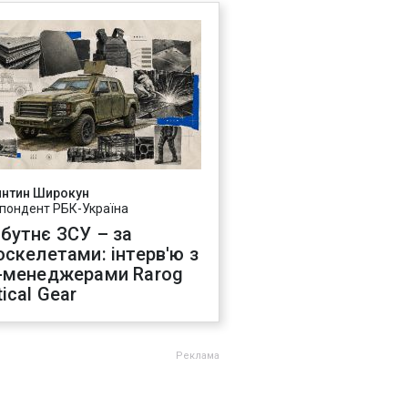
янтин Широкун
пондент РБК-Україна
бутнє ЗСУ – за
оскелетами: інтерв'ю з
-менеджерами Rarog
ical Gear