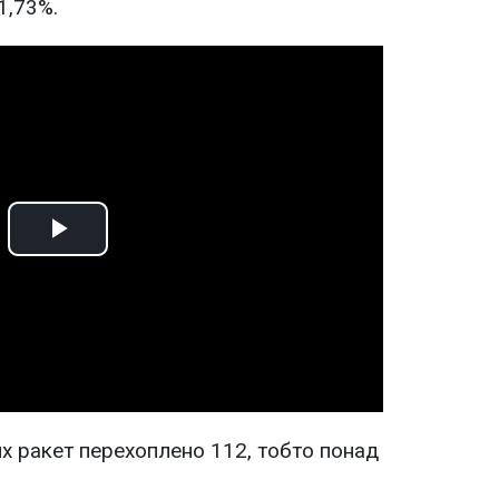
1,73%.
Play
Video
их ракет перехоплено 112, тобто понад