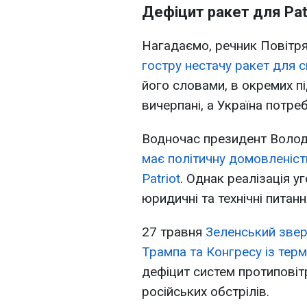
Дефіцит ракет для Pat
Нагадаємо, речник Повітря
гостру нестачу ракет для с
його словами, в окремих п
вичерпані, а Україна потре
Водночас президент Волод
має політичну домовленіс
Patriot
. Однак реалізація у
юридичні та технічні питанн
27 травня
Зеленський зве
Трампа та Конгресу із тер
дефіцит систем протиповіт
російських обстрілів.