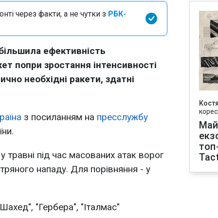
нті через факти, а не чутки з
РБК-
збільшила ефективність
кет попри зростання інтенсивності
ично необхідні ракети, здатні
Кост
корес
раїна
з посиланням на
пресслужбу
Май
їни.
екз
топ
 у травні під час масованих атак ворог
Tact
тряного нападу. Для порівняння - у
Шахед", "Гербера", "Італмас"