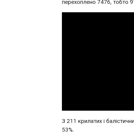
перехоплено 7476, тобто 9
З 211 крилатих і балістичн
53%.