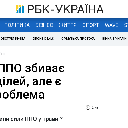
ПОЛІТИКА
БІЗНЕС
ЖИТТЯ
СПОРТ
WAVE
S
ОБСТРІЛ КИЄВА
DRONE DEALS
ОРМУЗЬКА ПРОТОКА
ВІЙНА В УКРАЇНІ
їні
 ППО збиває
ілей, але є
роблема
2 хв
били сили ППО у травні?