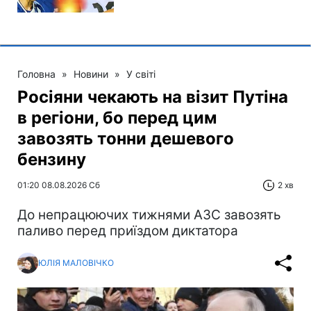
Головна
»
Новини
»
У світі
Росіяни чекають на візит Путіна
в регіони, бо перед цим
завозять тонни дешевого
бензину
01:20 08.08.2026 Сб
2 хв
До непрацюючих тижнями АЗС завозять
паливо перед приїздом диктатора
ЮЛІЯ МАЛОВІЧКО