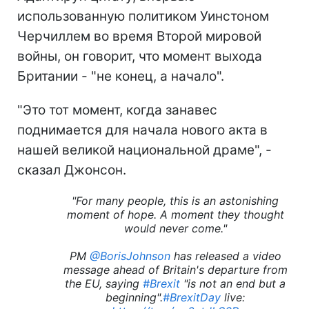
использованную политиком Уинстоном
Черчиллем во время Второй мировой
войны, он говорит, что момент выхода
Британии - "не конец, а начало".
"Это тот момент, когда занавес
поднимается для начала нового акта в
нашей великой национальной драме", -
сказал Джонсон.
"For many people, this is an astonishing
moment of hope. A moment they thought
would never come."
PM
@BorisJohnson
has released a video
message ahead of Britain's departure from
the EU, saying
#Brexit
"is not an end but a
beginning".
#BrexitDay
live: