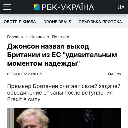
UA
ОБСТРІЛ КИЄВА
DRONE DEALS
ОРМУЗЬКА ПРОТОКА
Головна
»
Новини
»
Політика
Джонсон назвал выход
Британии из ЕС "удивительным
моментом надежды"
00:30 01.02.2020 Сб
2 хв
Премьер Британии считает своей задачей
объединение страны после вступления
Brexit в силу