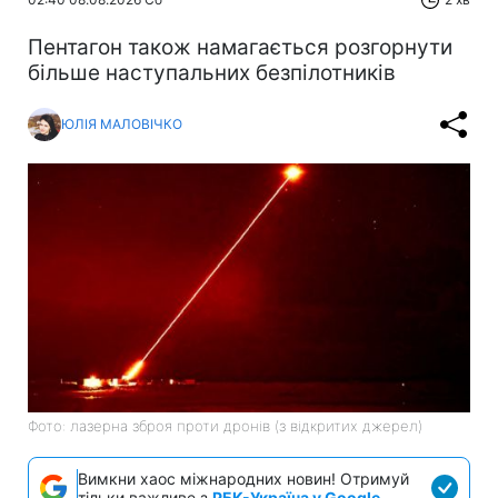
Пентагон також намагається розгорнути
більше наступальних безпілотників
ЮЛІЯ МАЛОВІЧКО
Фото: лазерна зброя проти дронів (з відкритих джерел)
Вимкни хаос міжнародних новин! Отримуй
тільки важливе з
РБК-Україна у Google