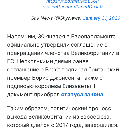
https://t.co/mr0vtdLS6P
pic.twitter.com/RmedGlxlL0
— Sky News (@SkyNews)
January 31, 2020
Напомним, 30 января в Европарламенте
официально утвердили соглашение о
прекращении членства Великобритании в
ЕС. Несколькими днями ранее
соглашение о Brexit подписал британский
премьер Борис Джонсон, а также с
подписью королевы Елизаветы II
документ приобрел
статуса закона
.
Таким образом, политический процесс
выхода Великобритании из Евросоюза,
который длился с 2017 года, завершился.