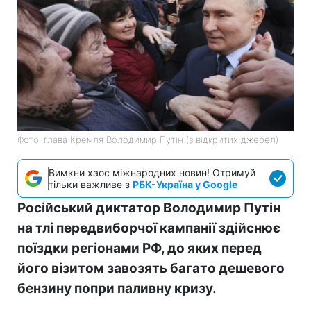
Фото: глава Кремля Володимир Путін (з відкритих джерел)
Вимкни хаос міжнародних новин! Отримуй
тільки важливе з
РБК-Україна у Google
Російський диктатор Володимир Путін
на тлі передвиборчої кампанії здійснює
поїздки регіонами РФ, до яких перед
його візитом завозять багато дешевого
бензину попри паливну кризу.