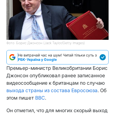
Фото: Борис Джонсон (Jack Taylor/Getty Images)
Не витрачай час на шум! Читай тільки суть з
РБК-Україна у Google
Премьер-министр Великобритании Борис
Джонсон опубликовал ранее записанное
видеосообщение к британцам по случаю
выхода страны из состава Евросоюза
. Об
этом пишет
BBC
.
Он отметил, что для многих скорый выход