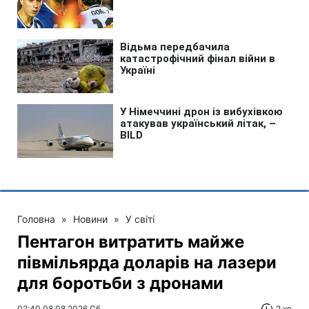
Головна
»
Новини
»
У світі
Пентагон витратить майже
півмільярда доларів на лазери
для боротьби з дронами
02:40 08.08.2026 Сб
2 хв