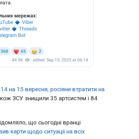
з
14 на 15 вересня, росіяни втратити на
кож ЗСУ знищили 35 артсистем і 84
відомляло, що сьогодні вранці
вив карти щодо ситуації на всіх