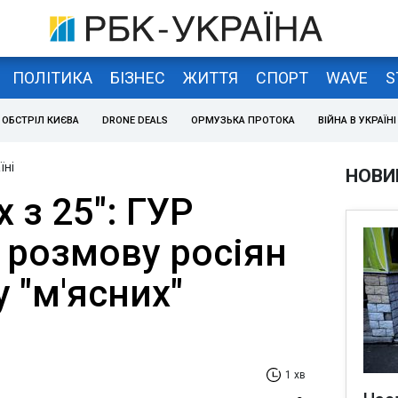
ПОЛІТИКА
БІЗНЕС
ЖИТТЯ
СПОРТ
WAVE
S
ОБСТРІЛ КИЄВА
DRONE DEALS
ОРМУЗЬКА ПРОТОКА
ВІЙНА В УКРАЇНІ
їні
НОВИ
 з 25": ГУР
 розмову росіян
у "м'ясних"
1 хв