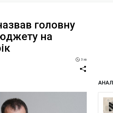
назвав головну
юджету на
ік
3 хв
АНАЛ