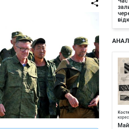
Час
зал
чер
від
АНАЛ
Кост
корес
Май