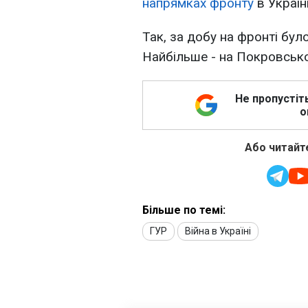
напрямках фронту
в Україні
Так, за добу на фронті бул
Найбільше - на Покровсько
Не пропустіт
о
Або читайте
Більше по темі:
ГУР
Війна в Україні