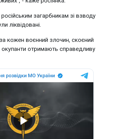
живих", - каже росіянка.
 російським загарбникам зі взводу
ли ліквідовані.
 за кожен воєнний злочин, скоєний
, окупанти отримають справедливу