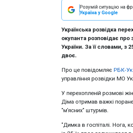
Розумій ситуацію на фро
Україна у Google
Українська розвідка пере
окупанта розповідає про 
України. За її словами, з
двоє.
Про це повідомляє
РБК-Ук
управління розвідки МО Ук
У перехопленій розмові жінк
Діма отримав важкі поране
"м’ясних" штурмів.
"Димка в госпіталі. Нога, ко