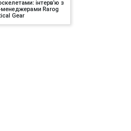
оскелетами: інтерв'ю з
-менеджерами Rarog
ical Gear