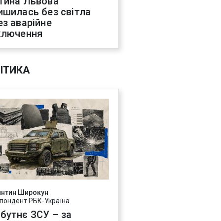
тина Львова
ишилась без світла
ез аварійне
ключення
ІТИКА
янтин Широкун
пондент РБК-Україна
бутнє ЗСУ – за