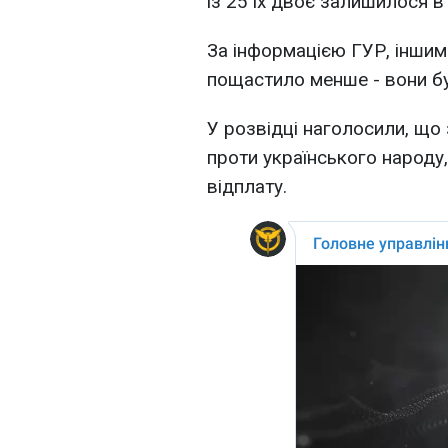
із 25 їх двоє залишилося в 
За інформацією ГУР, іншим
пощастило менше - вони бу
У розвідці наголосили, що
проти українського народу
відплату.