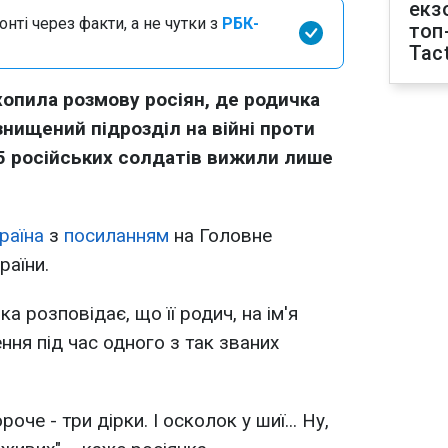
екз
нті через факти, а не чутки з
РБК-
топ
Tact
хопила розмову росіян, де родичка
знищений підрозділ на війні проти
 25 російських солдатів вижили лише
раїна
з
посиланням
на Головне
раїни.
а розповідає, що її родич, на ім'я
ння під час одного з так званих
роче - три дірки. І осколок у шиї... Ну,