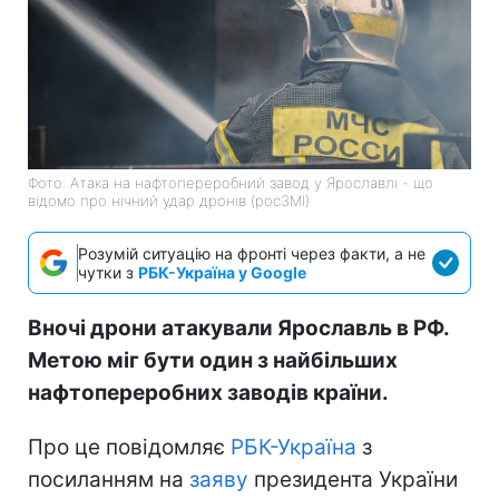
Фото: Атака на нафтопереробний завод у Ярославлі - що
відомо про нічний удар дронів (росЗМІ)
Розумій ситуацію на фронті через факти, а не
чутки з
РБК-Україна у Google
Вночі дрони атакували Ярославль в РФ.
Метою міг бути один з найбільших
нафтопереробних заводів країни.
Про це повідомляє
РБК-Україна
з
посиланням на
заяву
президента України