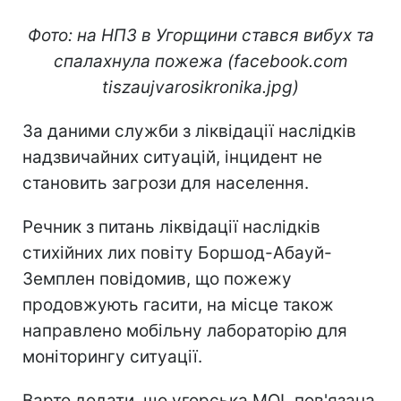
Фото: на НПЗ в Угорщини стався вибух та
спалахнула пожежа (facebook.com
tiszaujvarosikronika.jpg)
За даними служби з ліквідації наслідків
надзвичайних ситуацій, інцидент не
становить загрози для населення.
Речник з питань ліквідації наслідків
стихійних лих повіту Боршод-Абауй-
Земплен повідомив, що пожежу
продовжують гасити, на місце також
направлено мобільну лабораторію для
моніторингу ситуації.
Варто додати, що угорська MOL пов'язана