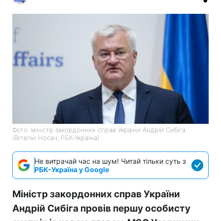
Фото: міністр закордонних справ України Андрій Сибіга
(Віталій Носач, РБК-Україна)
Не витрачай час на шум! Читай тільки суть з
РБК-Україна у Google
Міністр закордонних справ України
Андрій Сибіга провів першу особисту