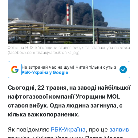
Фото: на НПЗ в Угорщини стався вибух та спалахнула пожежа
(facebook.com tiszaujvarosikronika.jpg)
Не витрачай час на шум! Читай тільки суть з
РБК-Україна у Google
Сьогодні, 22 травня, на заводі найбільшої
нафтогазової компанії Угорщини MOL
стався вибух. Одна людина загинула, є
кілька важкопоранених.
Як повідомляє
РБК-Україна
, про це
заявив