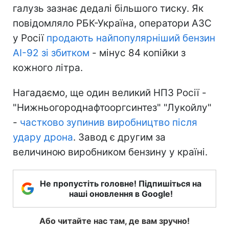
галузь зазнає дедалі більшого тиску. Як
повідомляло РБК-Україна, оператори АЗС
у Росії
продають найпопулярніший бензин
АІ-92 зі збитком
- мінус 84 копійки з
кожного літра.
Нагадаємо, ще один великий НПЗ Росії -
"Нижньогороднафтооргсинтез" "Лукойлу"
-
частково зупинив виробництво після
удару дрона
. Завод є другим за
величиною виробником бензину у країні.
Не пропустіть головне! Підпишіться на
наші оновлення в Google!
Або читайте нас там, де вам зручно!