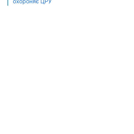
охороняє ЦРУ