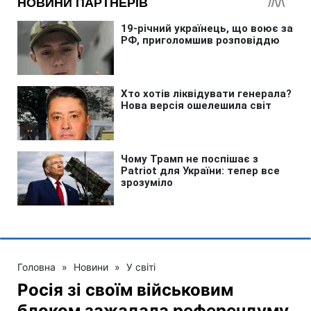
Головна
»
Новини
»
У світі
Росія зі своїм військовим
блоком зажадала референдуму