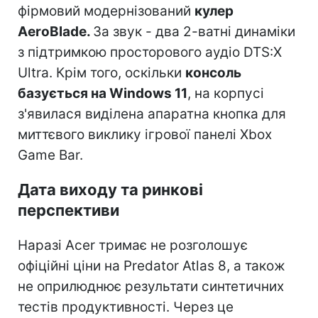
фірмовий модернізований
кулер
AeroBlade.
За звук - два 2-ватні динаміки
з підтримкою просторового аудіо DTS:X
Ultra. Крім того, оскільки
консоль
базується на Windows 11
, на корпусі
з'явилася виділена апаратна кнопка для
миттєвого виклику ігрової панелі Xbox
Game Bar.
Дата виходу та ринкові
перспективи
Наразі Acer тримає не розголошує
офіційні ціни на Predator Atlas 8, а також
не оприлюднює результати синтетичних
тестів продуктивності. Через це