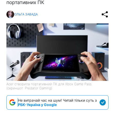
портативних ПК
ОЛЬГА ЗАВАДА
Acer створила портативний ПК для Xbox Game Pass
(скриншот: Predator Gaming)
Не витрачай час на шум! Читай тільки суть з
РБК-Україна у Google