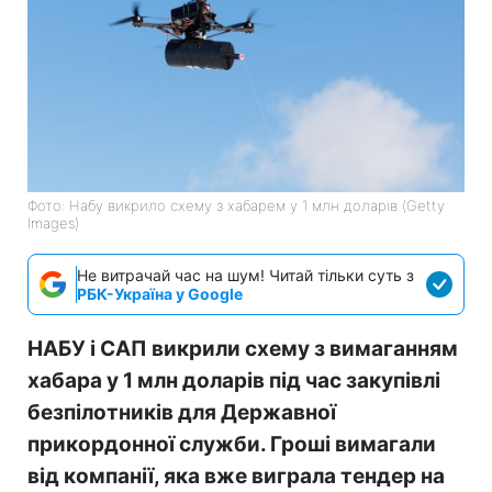
Фото: Набу викрило схему з хабарем у 1 млн доларів (Getty
Images)
Не витрачай час на шум! Читай тільки суть з
РБК-Україна у Google
НАБУ і САП викрили схему з вимаганням
хабара у 1 млн доларів під час закупівлі
безпілотників для Державної
прикордонної служби. Гроші вимагали
від компанії, яка вже виграла тендер на