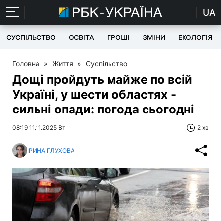
UA
СУСПІЛЬСТВО
ОСВІТА
ГРОШІ
ЗМІНИ
ЕКОЛОГІЯ
Головна
»
Життя
»
Суспільство
Дощі пройдуть майже по всій
Україні, у шести областях -
сильні опади: погода сьогодні
08:19 11.11.2025 Вт
2 хв
ІРИНА ГЛУХОВА