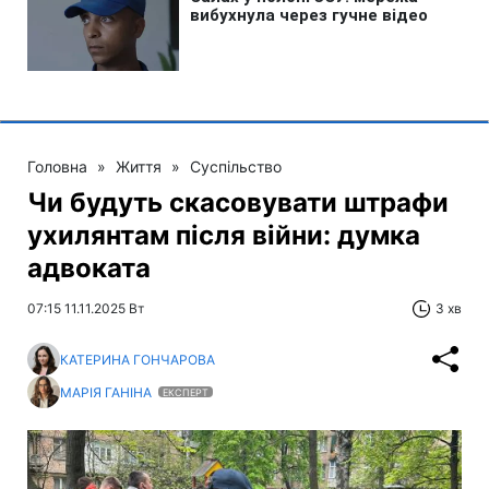
Головна
»
Життя
»
Суспільство
Чи будуть скасовувати штрафи
ухилянтам після війни: думка
адвоката
07:15 11.11.2025 Вт
3 хв
КАТЕРИНА ГОНЧАРОВА
МАРІЯ ГАНІНА
ЕКСПЕРТ