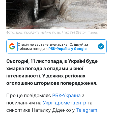
Фото: дощі пройдуть майже по всій Україні (Getty Images)
Стихія не застане зненацька! Слідкуй за
змінами погоди з
РБК-Україна у Google
Сьогодні, 11 листопада, в Україні буде
хмарна погода з опадами різної
інтенсивності. У деяких регіонах
оголошено штормове попередження.
Про це повідомляє
РБК-Україна
з
посиланням на
Укргідрометцентр
та
синоптика Наталку Діденко у
Telegram
.