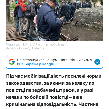
Черга до ТЦК та СП під час мобілізації
(facebook.com/yuliiabartle)
Не витрачай час на шум! Читай тільки суть з
РБК-Україна у Google
Під час мобілізації діють посилені норми
законодавства, за якими за неявку по
повістці передбачені штрафи, а у разі
неявки по бойовій повістці – вже
кримінальна відповідальність. Частина