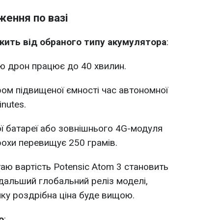
ження по вазі
жить від обраного типу акумулятора
:
ю дрон працює до 40 хвилин.
ом підвищеної ємності час автономної
nutes.
ї батареї або зовнішнього 4G-модуля
охи перевищує 250 грамів.
аю вартість Potensic Atom 3 становить
одальший глобальний реліз моделі,
ку роздрібна ціна буде вищою.
о
: