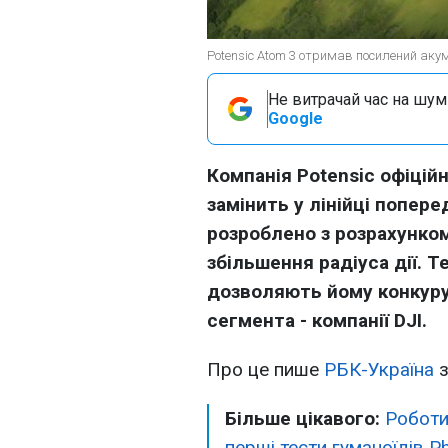
Potensic Atom 3 отримав посилений акум
Не витрачай час на шум!
Google
Компанія Potensic офіцій
замінить у лінійці попер
розроблено з розрахунком
збільшення радіуса дії. 
дозволяють йому конкуру
сегмента - компанії DJI.
Про це пише
РБК-Україна
з
Більше цікавого:
Роботи
перші тести гуманоїдів 