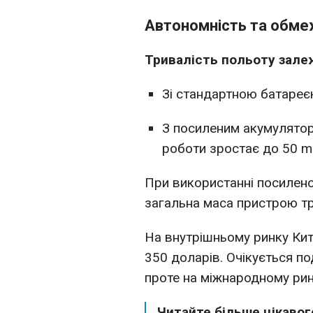
Автономність та обме
Тривалість польоту зале
Зі стандартною батареє
З посиленим акумулятор
роботи зростає до 50 mi
При використанні посилено
загальна маса пристрою тр
На внутрішньому ринку Кит
350 доларів. Очікується п
проте на міжнародному рин
Читайте більше цікавог