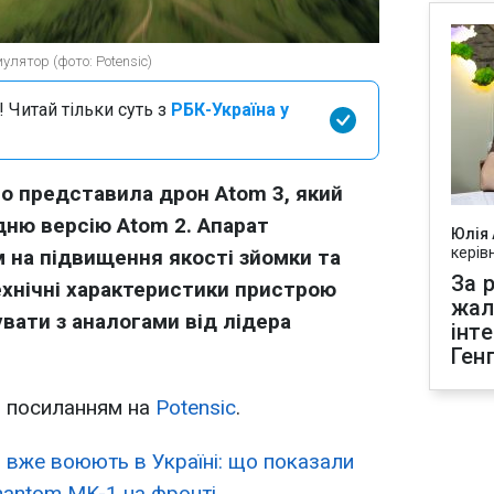
улятор (фото: Potensic)
 Читай тільки суть з
РБК-Україна у
но представила дрон Atom 3, який
едню версію Atom 2. Апарат
Юлія
керів
 на підвищення якості зйомки та
За р
Технічні характеристики пристрою
жал
вати з аналогами від лідера
інт
Ген
 посиланням на
Potensic
.
 вже воюють в Україні: що показали
Phantom MK-1 на фронті