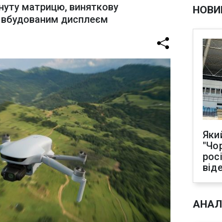
нуту матрицю, виняткову
НОВИ
з вбудованим дисплеєм
Яки
"Чо
рос
від
АНАЛ