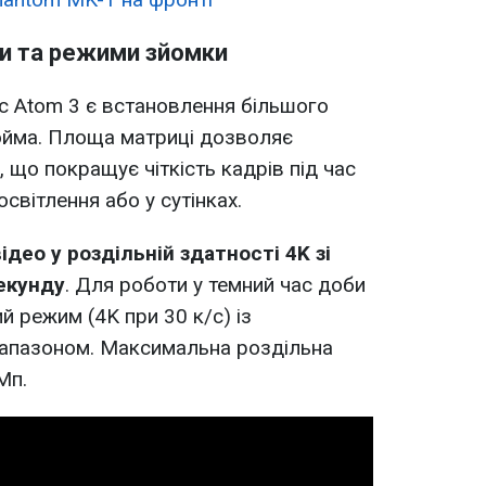
и та режими зйомки
c Atom 3 є встановлення більшого
юйма. Площа матриці дозволяє
 що покращує чіткість кадрів під час
світлення або у сутінках.
део у роздільній здатності 4K зі
екунду
. Для роботи у темний час доби
й режим (4K при 30 к/с) із
апазоном. Максимальна роздільна
Мп.