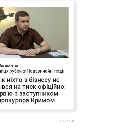
 Акимова
ниця рубрики Надзвичайні події
ік ніхто з бізнесу не
івся на тиск офіційно:
ерв'ю з заступником
прокурора Кримом