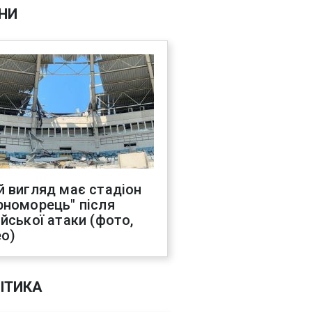
НИ
й вигляд має стадіон
рноморець" після
ійської атаки (фото,
ео)
ІТИКА