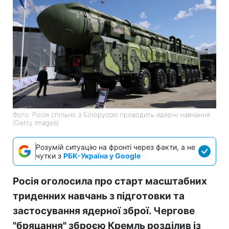
Фото: Росія спільно з Білоруссю проводить ядерні навчання
(Getty Images)
Розумій ситуацію на фронті через факти, а не
чутки з
РБК-Україна у Google
Росія оголосила про старт масштабних
триденних навчань з підготовки та
застосування ядерної зброї. Чергове
"бряцання" зброєю Кремль розділив із