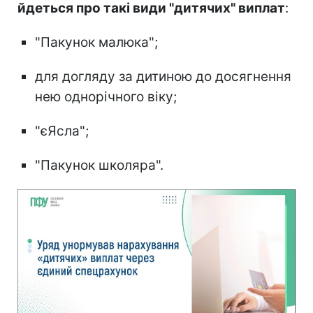
йдеться про такі види "дитячих" виплат
:
"Пакунок малюка";
для догляду за дитиною до досягнення
нею однорічного віку;
"єЯсла";
"Пакунок школяра".