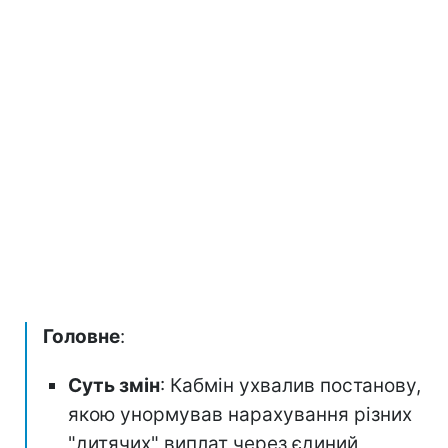
Головне
:
Суть змін
: Кабмін ухвалив постанову,
якою унормував нарахування різних
"дитячих" виплат через єдиний