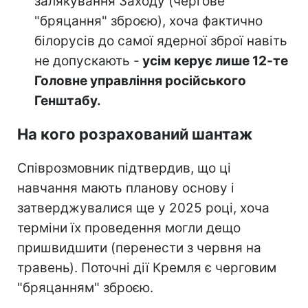
залякування Заходу (чергове
"бряцання" зброєю), хоча фактично
білорусів до самої ядерної зброї навіть
не допускають -
усім керує лише 12-те
Головне управління російського
Генштабу.
На кого розрахований шантаж
Співрозмовник підтвердив, що ці
навчання мають планову основу і
затверджувалися ще у 2025 році, хоча
терміни їх проведення могли дещо
пришвидшити (перенести з червня на
травень). Поточні дії Кремля є черговим
"бряцанням" зброєю.