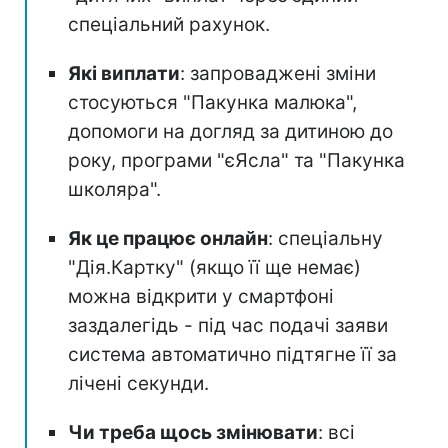
спеціальний рахунок.
Які виплати
: запроваджені зміни
стосуються "Пакунка малюка",
допомоги на догляд за дитиною до
року, програми "єЯсла" та "Пакунка
школяра".
Як це працює онлайн
: спеціальну
"Дія.Картку" (якщо її ще немає)
можна відкрити у смартфоні
заздалегідь - під час подачі заяви
система автоматично підтягне її за
лічені секунди.
Чи треба щось змінювати
: всі