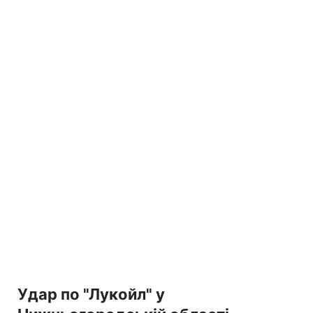
Удар по "Лукойл" у