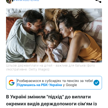
Цільові держвиплати на дітей - важливі для батьків (фото
ілюстративне: Getty Images)
Розбираємося в субсидіях та пенсіях за тебе!
Підпишись на РБК-Україна
у Google
В Україні змінили "підхід" до виплати
окремих видів держдопомоги сім'ям із