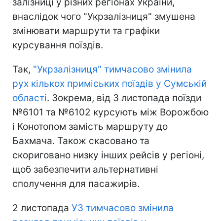
залізниці у різних регіонах України,
внаслідок чого "Укрзалізниця" змушена
змінювати маршрути та графіки
курсування поїздів.
Так,
"Укрзалізниця" тимчасово змінила
рух кількох приміських поїздів у Сумській
області
. Зокрема, від 3 листопада поїзди
№6101 та №6102 курсують між Ворожбою
і Конотопом замість маршруту до
Бахмача. Також скасовано та
скориговано низку інших рейсів у регіоні,
щоб забезпечити альтернативні
сполучення для пасажирів.
2 листопада
УЗ тимчасово змінила