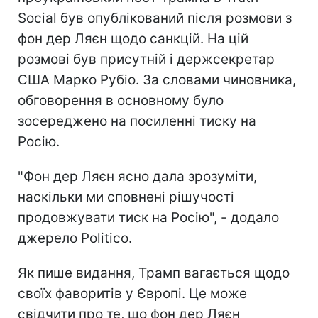
Social був опублікований після розмови з
фон дер Ляєн щодо санкцій. На цій
розмові був присутній і держсекретар
США Марко Рубіо. За словами чиновника,
обговорення в основному було
зосереджено на посиленні тиску на
Росію.
"Фон дер Ляєн ясно дала зрозуміти,
наскільки ми сповнені рішучості
продовжувати тиск на Росію", - додало
джерело Politico.
Як пише видання, Трамп вагається щодо
своїх фаворитів у Європі. Це може
свідчити про те, що фон дер Ляєн