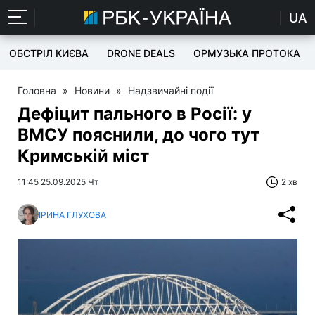
UA
ОБСТРІЛ КИЄВА
DRONE DEALS
ОРМУЗЬКА ПРОТОКА
Головна
»
Новини
»
Надзвичайні події
Дефіцит пального в Росії: у
ВМСУ пояснили, до чого тут
Кримській міст
11:45 25.09.2025 Чт
2 хв
ІРИНА ГЛУХОВА