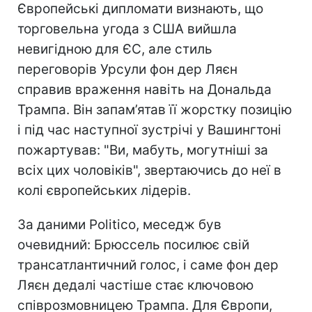
Європейські дипломати визнають, що
торговельна угода з США вийшла
невигідною для ЄС, але стиль
переговорів Урсули фон дер Ляєн
справив враження навіть на Дональда
Трампа. Він запам’ятав її жорстку позицію
і під час наступної зустрічі у Вашингтоні
пожартував: "Ви, мабуть, могутніші за
всіх цих чоловіків", звертаючись до неї в
колі європейських лідерів.
За даними Politico, меседж був
очевидний: Брюссель посилює свій
трансатлантичний голос, і саме фон дер
Ляєн дедалі частіше стає ключовою
співрозмовницею Трампа. Для Європи,