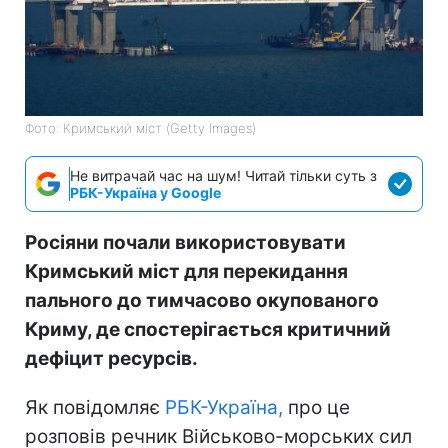
Фото: Кримський міст (Getty Images)
Не витрачай час на шум! Читай тільки суть з
РБК-Україна у Google
Росіяни почали використовувати
Кримський міст для перекидання
пального до тимчасово окупованого
Криму, де спостерігається критичний
дефіцит ресурсів.
Як повідомляє
РБК-Україна,
про це
розповів речник Військово-морських сил