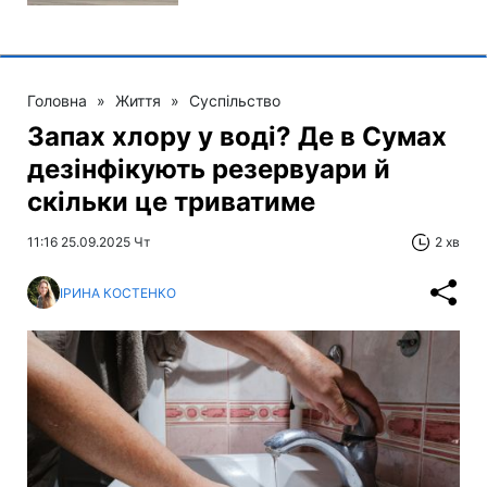
Головна
»
Життя
»
Суспільство
Запах хлору у воді? Де в Сумах
дезінфікують резервуари й
скільки це триватиме
11:16 25.09.2025 Чт
2 хв
ІРИНА КОСТЕНКО