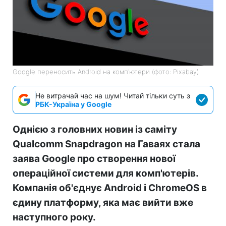
Google переносить Android на комп'ютери (фото: Pixabay)
Не витрачай час на шум! Читай тільки суть з
РБК-Україна у Google
Однією з головних новин із саміту
Qualcomm Snapdragon на Гаваях стала
заява Google про створення нової
операційної системи для комп'ютерів.
Компанія об'єднує Android і ChromeOS в
єдину платформу, яка має вийти вже
наступного року
.