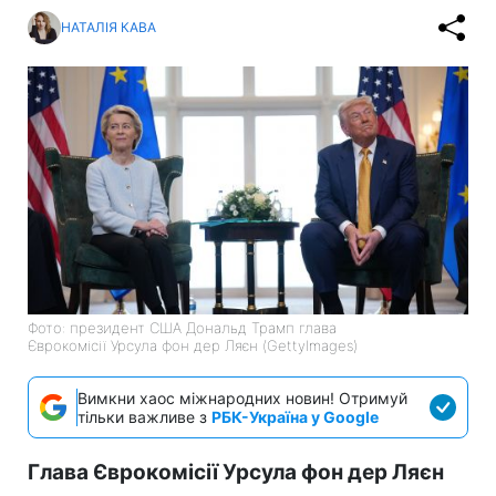
НАТАЛІЯ КАВА
Фото: президент США Дональд Трамп глава
Єврокомісії Урсула фон дер Ляєн (GettyImages)
Вимкни хаос міжнародних новин! Отримуй
тільки важливе з
РБК-Україна у Google
Глава Єврокомісії Урсула фон дер Ляєн