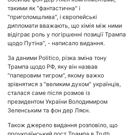
такими як "фантастична" і
"приголомшлива", і європейські
дипломати вважають, що хімія між ними
відіграє роль у погіршенні позиції Трампа
щодо Путіна", - написало видання.
За даними Politico, різка зміна тону
Трампа щодо РФ, яку він назвав
"паперовим тигром", якому важко
зрівнятися з "великим духом" українців,
сталася саме після розмов із
президентом України Володимиром
Зеленським та фон дер Ляєн.
Також джерело видання розповіло, що
проукраїнський пост Трампа в Truth