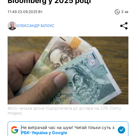
Bloomberg у 2025 році
11:49 23.09.2025 Вт
3 хв
ОЛЕКСАНДР БІЛОУС
Фото: чеська крона подорожчала до долара на 20% (Getty
Images)
Не витрачай час на шум! Читай тільки суть з
РБК-Україна у Google