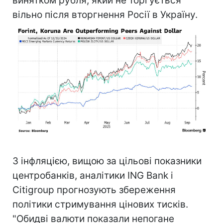
винятком рубля, який не торгується
вільно після вторгнення Росії в Україну.
З інфляцією, вищою за цільові показники
центробанків, аналітики ING Bank і
Citigroup прогнозують збереження
політики стримування цінових тисків.
"Обидві валюти показали непогане