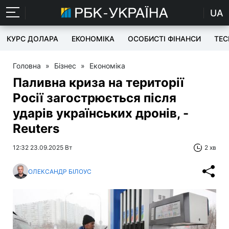
UA
КУРС ДОЛАРА
ЕКОНОМІКА
ОСОБИСТІ ФІНАНСИ
TEC
Головна
»
Бізнес
»
Економіка
Паливна криза на території
Росії загострюється після
ударів українських дронів, -
Reuters
12:32 23.09.2025 Вт
2 хв
ОЛЕКСАНДР БІЛОУС