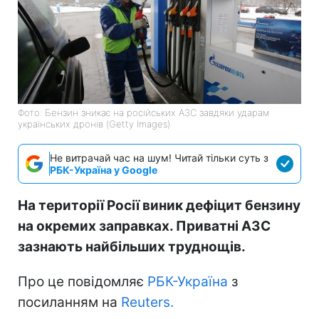
Фото: Бензин зникає на російських АЗС завдяки ударам
українських дронів (Getty Images)
Не витрачай час на шум! Читай тільки суть з
РБК-Україна у Google
На території Росії виник дефіцит бензину
на окремих заправках. Приватні АЗС
зазнають найбільших труднощів.
Про це повідомляє
РБК-Україна
з
посиланням на
Reuters.