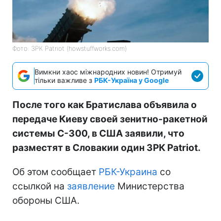
Фото: ЗРК Patriot (howstuffworks.com)
Вимкни хаос міжнародних новин! Отримуй
тільки важливе з
РБК-Україна у Google
После того как Братислава объявила о
передаче Киеву своей зенитно-ракетной
системы С-300, в США заявили, что
разместят в Словакии один ЗРК Patriot.
Об этом сообщает
РБК-Украина
со
ссылкой на
заявление
Министерства
обороны США.