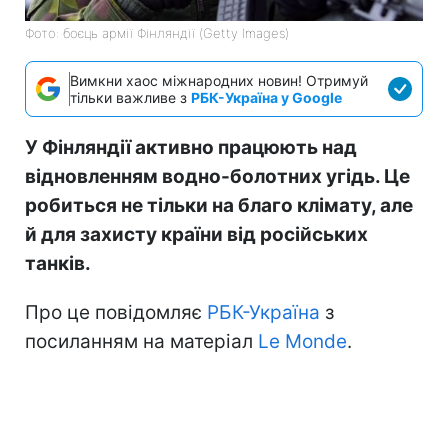
Фото: боєць армії Фінляндії (Getty Images)
Вимкни хаос міжнародних новин! Отримуй
тільки важливе з
РБК-Україна у Google
У Фінляндії активно працюють над
відновленням водно-болотних угідь. Це
робиться не тільки на благо клімату, але
й для захисту країни від російських
танків.
Про це повідомляє
РБК-Україна
з
посиланням на матеріал
Le Monde
.