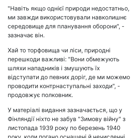
"Навіть якщо однієї природи недостатньо,
ми завжди використовували навколишнє
середовище для планування оборони", -
зазначає він.
Хай то торфовища чи ліси, природні
перешкоди важливі: "Вони обмежують
шляхи нападників і змушують їх
відступати до певних доріг, де ми можемо
проводити контрнаступальні заходи", -
продовжує полковник.
У матеріалі видання зазначається, що у
Фінляндії ніхто не забув "Зимову війну" з
листопада 1939 року по березень 1940
року, коли погано оснащені й нечисленні