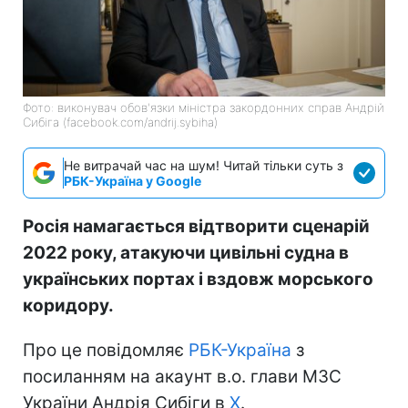
Фото: виконувач обов'язки міністра закордонних справ Андрій
Сибіга (facebook.com/andrij.sybiha)
Не витрачай час на шум! Читай тільки суть з
РБК-Україна у Google
Росія намагається відтворити сценарій
2022 року, атакуючи цивільні судна в
українських портах і вздовж морського
коридору.
Про це повідомляє
РБК-Україна
з
посиланням на акаунт в.о. глави МЗС
України Андрія Сибіги в
Х
.