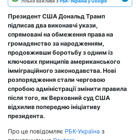
тільки важливе з
РБК-Україна у Google
Президент США Дональд Трамп
підписав два виконавчі укази,
спрямовані на обмеження права на
громадянство за народженням,
продовживши боротьбу з одним із
ключових принципів американського
імміграційного законодавства. Нові
розпорядження стали черговою
спробою адміністрації змінити правила
після того, як Верховний суд США
відхилив попередню ініціативу
президента.
Про це повідомляє
РБК-Україна
з