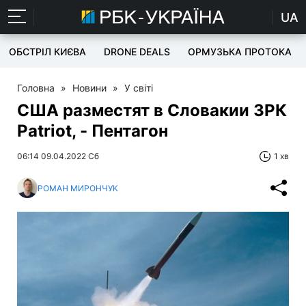
UA
ОБСТРІЛ КИЄВА
DRONE DEALS
ОРМУЗЬКА ПРОТОКА
Головна
»
Новини
»
У світі
CША разместят в Словакии ЗРК
Patriot, - Пентагон
06:14 09.04.2022 Сб
1 хв
РОМАН МИРОНЧУК