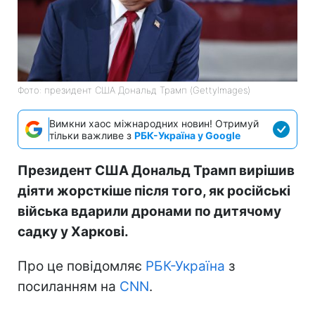
Фото: президент США Дональд Трамп (GettyImages)
Вимкни хаос міжнародних новин! Отримуй
тільки важливе з
РБК-Україна у Google
Президент США Дональд Трамп вирішив
діяти жорсткіше після того, як російські
війська вдарили дронами по дитячому
садку у Харкові.
Про це повідомляє
РБК-Україна
з
посиланням на
CNN
.