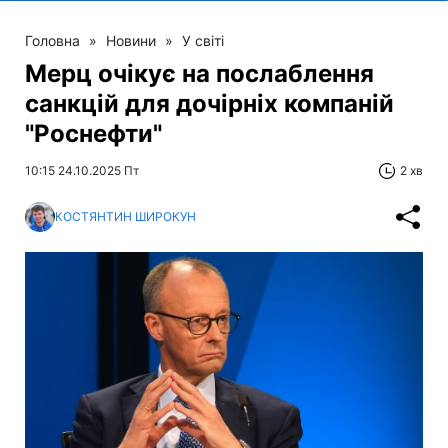
Головна
»
Новини
»
У світі
Мерц очікує на послаблення
санкцій для дочірніх компаній
"Роснефти"
10:15 24.10.2025 Пт
2 хв
КОСТЯНТИН ШИРОКУН