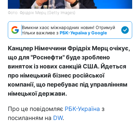
Фото: Фрідріх Мерц (Getty Images)
Вимкни хаос міжнародних новин! Отримуй
тільки важливе з
РБК-Україна у Google
Канцлер Німеччини Фрідріх Мерц очікує,
що для "Роснефти" буде зроблено
виняток із нових санкцій США. Йдеться
про німецький бізнес російської
компанії, що перебуває під управлінням
німецької держави.
Про це повідомляє
РБК-Україна
з
посиланням на
DW
.