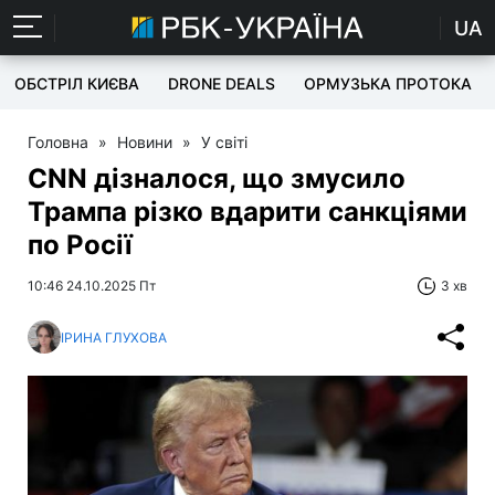
UA
ОБСТРІЛ КИЄВА
DRONE DEALS
ОРМУЗЬКА ПРОТОКА
Головна
»
Новини
»
У світі
CNN дізналося, що змусило
Трампа різко вдарити санкціями
по Росії
10:46 24.10.2025 Пт
3 хв
ІРИНА ГЛУХОВА