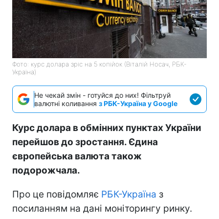
Фото: курс долара зріс на 5 копійок (Віталій Носач, РБК-
Україна)
Не чекай змін - готуйся до них! Фільтруй
валютні коливання
з РБК-Україна у Google
Курс долара в обмінних пунктах України
перейшов до зростання. Єдина
європейська валюта також
подорожчала.
Про це повідомляє
РБК-Україна
з
посиланням на дані моніторингу ринку.