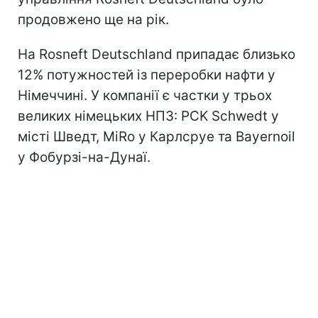
продовжено ще на рік.
На Rosneft Deutschland припадає близько
12% потужностей із переробки нафти у
Німеччині. У компанії є частки у трьох
великих німецьких НПЗ: PCK Schwedt у
місті Шведт, MiRo у Карлсруе та Bayernoil
у Фобурзі-на-Дунаї.