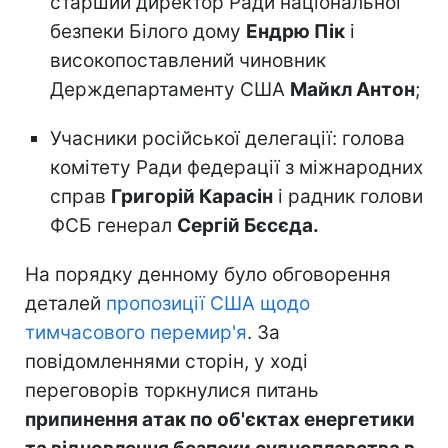
старший директор Ради національної
безпеки Білого дому
Ендрю Пік
і
високопоставлений чиновник
Держдепартаменту США
Майкл Антон
;
Учасники російської делегації: голова
комітету Ради федерації з міжнародних
справ
Григорій Карасін
і радник голови
ФСБ генерал
Сергій Бєсєда.
На порядку денному було обговорення
деталей
пропозиції США щодо
тимчасового перемир'я
. За
повідомленнями сторін, у ході
переговорів торкнулися питань
припинення атак по об'єктах енергетики