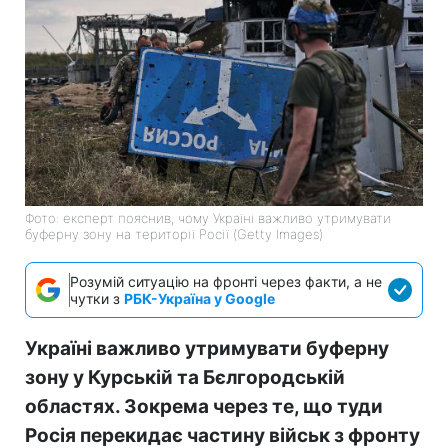
Фото: експерт пояснив, чому Україні важливо утримувати
буферну зону на території Росії (Getty Images)
Розумій ситуацію на фронті через факти, а не
чутки з
РБК-Україна у Google
Україні важливо утримувати буферну
зону у Курській та Бєлгородській
областях. Зокрема через те, що туди
Росія перекидає частину військ з фронту