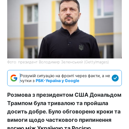
Фото: президент Володимир Зеленський (GettyImagеs)
Розумій ситуацію на фронті через факти, а не
чутки з
РБК-Україна у Google
Розмова з президентом США Дональдом
Трампом була тривалою та пройшла
досить добре. Було обговорено кроки та
вимоги щодо часткового припинення
вогню між Україною та Росією.