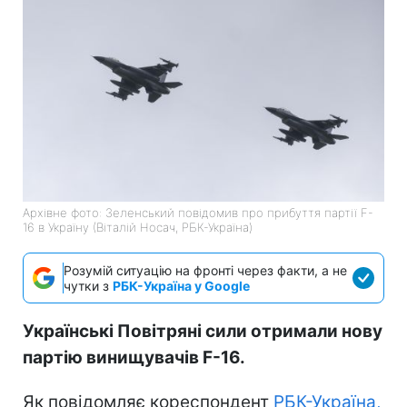
Архівне фото: Зеленський повідомив про прибуття партії F-
16 в Україну (Віталій Носач, РБК-Україна)
Розумій ситуацію на фронті через факти, а не
чутки з
РБК-Україна у Google
Українські Повітряні сили отримали нову
партію винищувачів F-16.
Як повідомляє кореспондент
РБК-Україна,