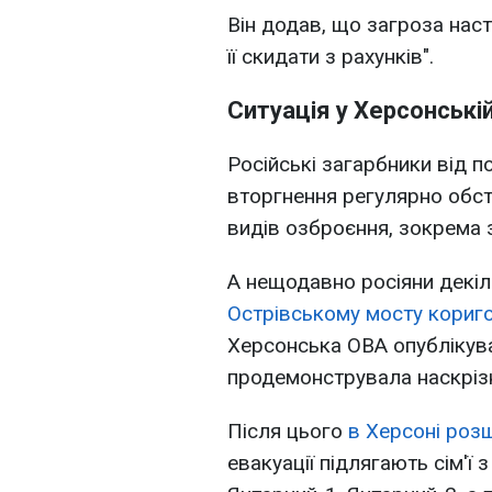
Він додав, що загроза наст
її скидати з рахунків".
Ситуація у Херсонські
Російські загарбники від
вторгнення регулярно обст
видів озброєння, зокрема з
А нещодавно росіяни декіл
Острівському мосту кориг
Херсонська ОВА опублікува
продемонструвала наскрізн
Після цього
в Херсоні розш
евакуації підлягають сім'ї