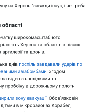
упу на Херсон "завжди існує, і не треба
й області
 початку широкомасштабного
рілюють Херсон та область з різних
 артилерії та дронів.
ька днів
поспіль завдавали ударів по
ованими авіабомбами.
Згодом
ла відео з наслідками та
у пробоїну в дорожньому полотні.
ирили зону евакуації
. Обов'язковій
 з дітьми в мікрорайонах Корабел,