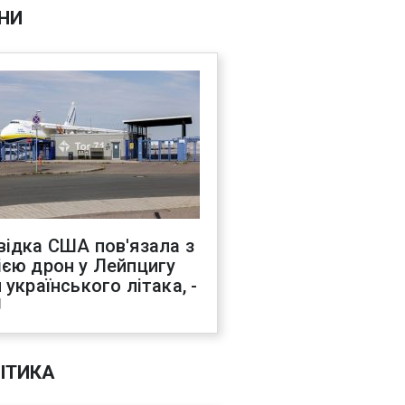
НИ
відка США пов'язала з
ією дрон у Лейпцигу
 українського літака, -
J
ІТИКА