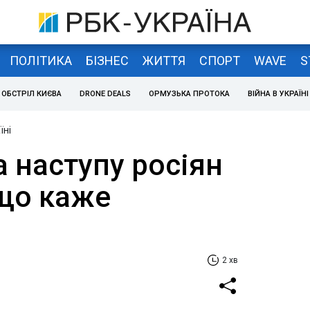
ПОЛІТИКА
БІЗНЕС
ЖИТТЯ
СПОРТ
WAVE
S
ОБСТРІЛ КИЄВА
DRONE DEALS
ОРМУЗЬКА ПРОТОКА
ВІЙНА В УКРАЇНІ
їні
а наступу росіян
 що каже
2 хв