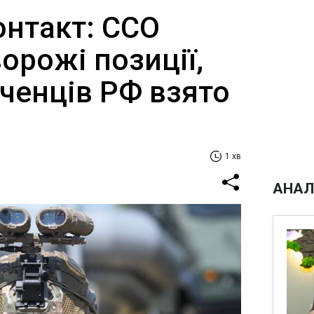
онтакт: ССО
орожі позиції,
ченців РФ взято
1 хв
АНАЛ