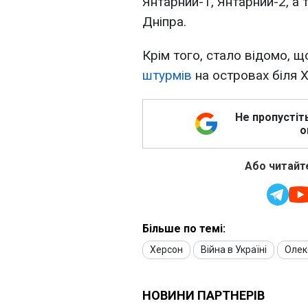
Янтарний-1, Янтарний-2, а 
Дніпра.
Крім того, стало відомо, 
штурмів
на островах біля 
Не пропустіт
о
Або читайте
Більше по темі:
Херсон
Війна в Україні
Олек