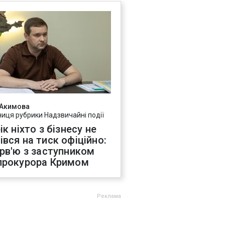
 Акимова
ниця рубрики Надзвичайні події
ік ніхто з бізнесу не
івся на тиск офіційно:
ерв'ю з заступником
прокурора Кримом