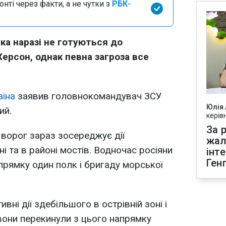
нті через факти, а не чутки з
РБК-
ька наразі не готуються до
ерсон, однак певна загроза все
аїна
заявив головнокомандувач ЗСУ
Юлія
ий.
керів
За р
 ворог зараз зосереджує дії
жал
ні та в районі мостів. Водночас росіяни
інт
Ген
прямку один полк і бригаду морської
вні дії здебільшого в острівній зоні і
 вони перекинули з цього напрямку