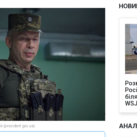
НОВИ
Роз
Рос
біля
WS
АНАЛ
(president gov ua)