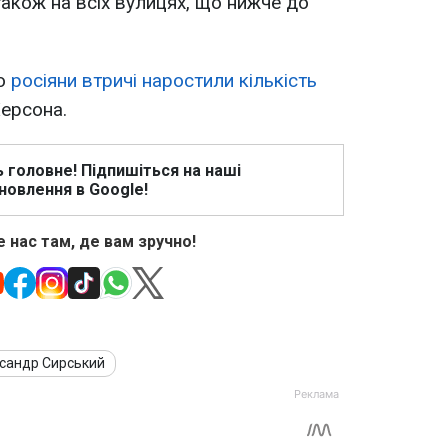
також на всіх вулицях, що нижче до
що
росіяни втричі наростили кількість
Херсона.
ь головне! Підпишіться на наші
новлення в Google!
 нас там, де вам зручно!
сандр Сирський