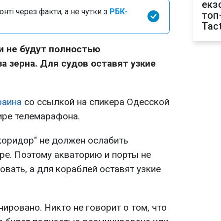
екз
нті через факти, а не чутки з
РБК-
топ
Tact
и не будут полностью
а зерна. Для судов оставят узкие
раина
со ссылкой на спикера Одесской
ире телемарафона.
коридор" не должен ослабить
ре. Поэтому акваторию и порты не
вать, а для кораблей оставят узкие
нировано. Никто не говорит о том, что