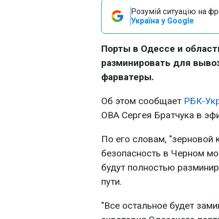
Розумій ситуацію на фро
Україна у Google
Порты в Одессе и област
разминировать для вывоз
фарватеры.
Об этом сообщает
РБК-Ук
ОВА Сергея Братчука в эф
По его словам, "зерновой 
безопасность в Черном мо
будут полностью разминиро
пути.
"Все остальное будет зами