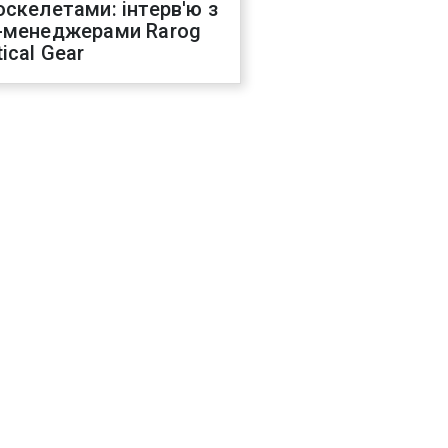
оскелетами: інтерв'ю з
-менеджерами Rarog
ical Gear