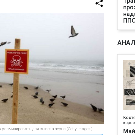
Тра
про
над
ПП
АНАЛ
Кост
корес
ью разминировать для вывоза зерна (Getty Images )
Май