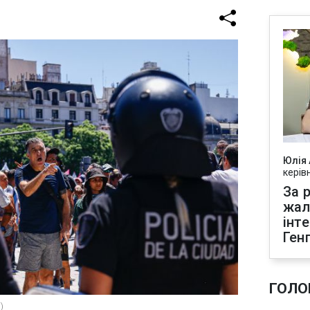
Юлія
керів
За р
жал
інт
Ген
ГОЛО
)