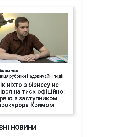
 Акимова
ниця рубрики Надзвичайні події
ік ніхто з бізнесу не
івся на тиск офіційно:
ерв'ю з заступником
прокурора Кримом
ВНІ НОВИНИ