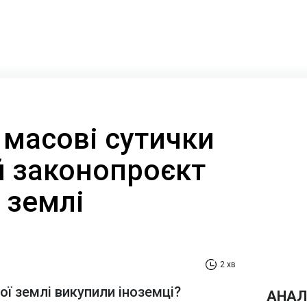
 масові сутички
й законопроєкт
 землі
2 хв
ої землі викупили іноземці?
АНАЛ