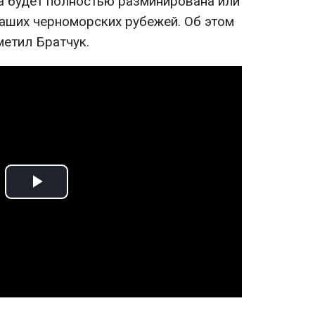
а будет полностью разминирована или
аших черноморских рубежей. Об этом
метил Братчук.
Play
Video