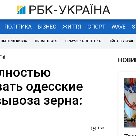
ПОЛІТИКА
БІЗНЕС
ЖИТТЯ
СПОРТ
WAVE
S
ОБСТРІЛ КИЄВА
DRONE DEALS
ОРМУЗЬКА ПРОТОКА
ВІЙНА В УКРАЇНІ
їні
НОВИ
олностью
ать одесские
вывоза зерна:
1 хв