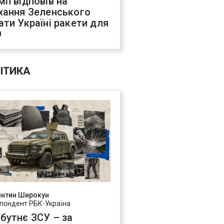
мп відповів на
хання Зеленського
ати Україні ракети для
О
ІТИКА
янтин Широкун
пондент РБК-Україна
бутнє ЗСУ – за