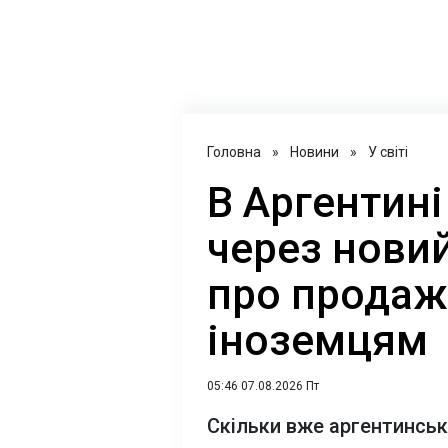
Головна
»
Новини
»
У світі
В Аргентині
через нови
про продаж
іноземцям
05:46 07.08.2026 Пт
Скільки вже аргентинськ